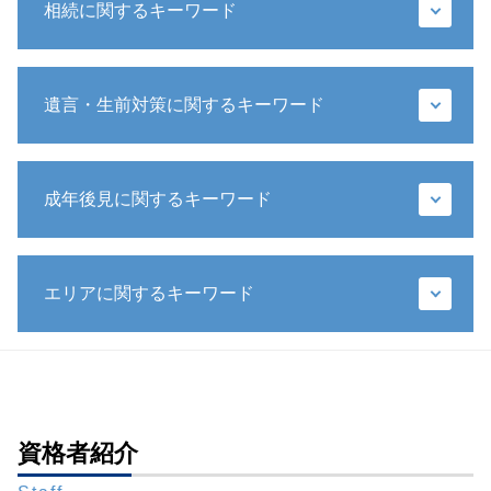
相続に関するキーワード
遺留分 時効
遺言・生前対策に関するキーワード
相続 権利
遺留分 法定相続分
遺留分減殺請求
遺言書 不動産
遺留分 請求
成年後見に関するキーワード
遺言 相続人
相続 預金
推定相続人 廃除
遺留分侵害額請求 時効
特定遺贈
限定承認 相続 財産管理人 弁護士
遺産分割協議 やり直し
自筆証書遺言 保管制度 メリット
エリアに関するキーワード
任意後見人
遺留分 請求期限
公証役場 遺言
任意後見制度 手続き
相続 財産
公正証書遺言 検認
被後見人 被保佐人
配偶者 相続
生前対策 弁護士 相談 全国対応
秘密証書遺言 証人
任意後見 不動産 売却
裁判所 遺産分割
財産管理 弁護士 相談 全国対応
生前贈与 特別受益
財産管理 弁護士
限定承認 手続き
成年後見 弁護士 相談 全国対応
遺言書 無効
法定後見制度
相続放棄 メリット
財産管理 弁護士 相談 都内
資格者紹介
公正証書遺言 もめる
成年後見 相続
相続 兄弟
遺言書作成 弁護士 相談 全国対応
遺言書 法務局
任意後見人 できること