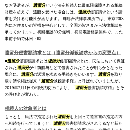
なお受遺者が、
遺留分
という法定相続人に最低限保障される相続
財産を超えて、遺贈を受けた場合には、
遺留分
侵害請求という請
求を受ける可能性があります。 碑総合法律事務所では、東京23区
内にお住まいの皆様を中心として、全国の皆さまから法律相談を
承っております。初回相談30分無料、初回電話相談無料で、また
事前予約で休日・時...
遺留分侵害額請求とは（遺留分減殺請求からの変更点）
■
遺留分
侵害額請求とは
遺留分
侵害額請求とは、民法において保証
された
遺留分
が生前贈与などで侵害されたことが明らかとなった
場合に、
遺留分
の返還を求める手続きをいいます。
遺留分
を取り
戻す請求権は従来「
遺留分
減殺請求権」と呼ばれていましたが、
2019年7月1日の相続法改正により、「
遺留分
侵害額請求権」とそ
の呼び名が変わり...
相続人の対象者とは
もっとも、民法で指定された
遺留分
を上回って遺言書の指定の方
へ相続を行ってしまうと、
遺留分
侵害額請求がされうるなど新た