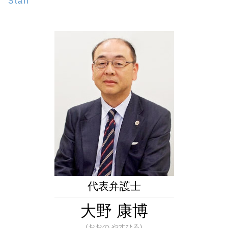
遺留分 計算
Staff
相続問題 弁護士 相談 東京23区
遺言 公正証書 証人
任意後見監督人
代襲相続人 遺留分
成年後見 弁護士 相談 東京23区
遺言書 効力
成年後見制度 改正
代襲相続 兄弟
生前対策 弁護士 相談 新橋
包括遺贈
成年後見人 家庭裁判所 選任
法定相続人 遺留分
相続問題 弁護士 相談 都内
遺言書 検認 生前
後見監督人
限定承認 相続
相続問題 弁護士 相談 港区
相続 生前
成年後見制度 わかりやすく
遺言書作成 弁護士 相談 都内
遺言 遺贈
成年後見人 身上監護
成年後見 弁護士 相談 都内
遺言執行者 メリット
後見 保佐 補助 違い
遺言書作成 弁護士 相談 港区
遺言 種類
任意後見制度
成年後見 弁護士 相談 新橋
後見 保佐 補助
遺言書作成 弁護士 相談 東京23区
成年後見人 役割
財産管理 弁護士 相談 港区
成年後見制度 弁護士
生前対策 弁護士 相談 東京23区
財産管理 弁護士 相談 新橋
成年後見 弁護士 相談 港区
財産管理 弁護士 相談 東京23区
代表弁護士
大野 康博
(おおの やすひろ)