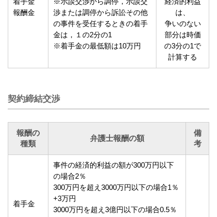
着手金
※示談交渉から調停，示談交
経済的利益
報酬金
渉または調停から訴訟その他
は、
の事件を受任するときの着手
争いのない
金は，１の2分の1
部分は時価
※着手金の最低額は10万円
の3分の1で
計算する
契約締結交渉
報酬の
備
弁護士報酬の額
種類
考
事件の経済的利益の額が300万円以下
の場合2％
300万円を超え3000万円以下の場合1％
+3万円
着手金
3000万円を超え3億円以下の場合0.5％