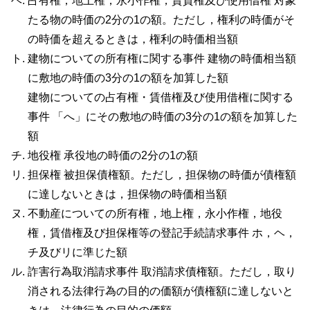
占有権，地上権，永小作権，賃貸権及び使用借権 対象
たる物の時価の2分の1の額。ただし，権利の時価がそ
の時価を超えるときは，権利の時価相当額
建物についての所有権に関する事件 建物の時価相当額
に敷地の時価の3分の1の額を加算した額
建物についての占有権・賃借権及び使用借権に関する
事件 「へ」にその敷地の時価の3分の1の額を加算した
額
地役権 承役地の時価の2分の1の額
担保権 被担保債権額。ただし，担保物の時価が債権額
に達しないときは，担保物の時価相当額
不動産についての所有権，地上権，永小作権，地役
権，賃借権及び担保権等の登記手続請求事件 ホ，ヘ，
チ及びリに準じた額
詐害行為取消請求事件 取消請求債権額。ただし，取り
消される法律行為の目的の価額が債権額に達しないと