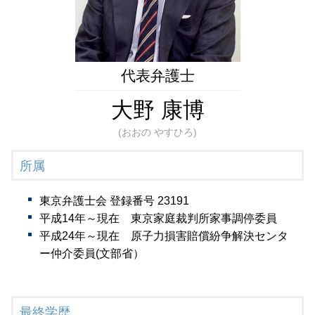
遺言書作成 弁護士 相談 全国対応
任意後見制度
遺言書作成 弁護士 相談 新橋
財産管理 弁護士 相談 新橋
成年後見 弁護士 相談 全国対応
遺言書作成 弁護士 相談 東京23区
代表弁護士
大野 康博
(おおの やすひろ)
所属
東京弁護士会 登録番号 23191
平成14年～現在 東京家庭裁判所家事調停委員
平成24年～現在 原子力損害賠償紛争解決センタ
ー仲介委員(文部省）
最終学歴