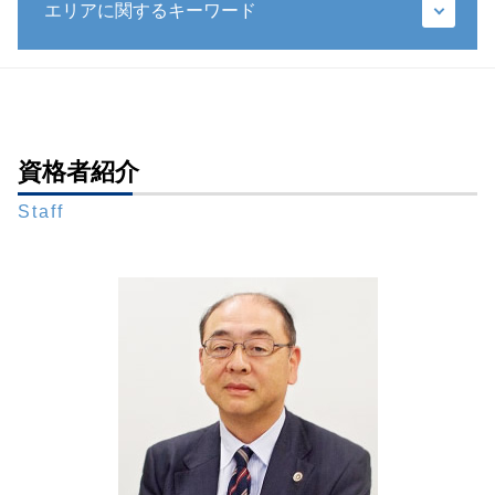
遺言書 法務局
エリアに関するキーワード
成年後見制度
銀行 預金 相続
遺言書 不動産
成年後見 相続
限定承認 手続き
推定相続人 廃除
任意後見 不動産 売却
配偶者 相続
相続問題 弁護士 相談 東京23区
遺言書 無効
被後見人 被保佐人
法定相続人 遺留分
相続問題 弁護士 相談 港区
生前贈与 特別受益
成年後見制度 弁護士
遺産分割協議 やり直し
財産管理 弁護士 相談 都内
遺言書 検認 生前
法定後見人 申し立て
限定承認 相続
成年後見 弁護士 相談 都内
資格者紹介
公正証書遺言 もめる
成年後見人 家族
相続放棄 連帯保証人
生前対策 弁護士 相談 東京23区
遺言 手書き
成年後見人 身上監護
相続人 死亡
Staff
相続問題 弁護士 相談 全国対応
特別方式遺言
成年後見制度 改正
遺言 遺産分割協議
相続問題 弁護士 相談 都内
遺言執行者 メリット
成年後見人 費用 誰が払う
相続放棄 メリット
相続問題 弁護士 相談 新橋
遺言書 書き方 全財産
任意後見制度 手続き
相続 遺産分割協議書
生前対策 弁護士 相談 全国対応
遺言 公正証書 証人
任意後見人 なれる人
相続人 連絡取れない
遺言書作成 弁護士 相談 港区
秘密証書遺言 証人
任意後見人
成年後見 弁護士 相談 港区
遺言書 メリット
後見 保佐 補助 違い
成年後見 弁護士 相談 東京23区
遺言執行者 権限
任意後見 流れ
生前対策 弁護士 相談 港区
遺言書 1人に相続
成年後見人 役割
財産管理 弁護士 相談 全国対応
後見 保佐 補助
生前対策 弁護士 相談 都内
任意後見人 できること