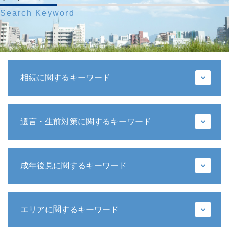
Search Keyword
相続に関するキーワード
相続放棄 メリット
遺言・生前対策に関するキーワード
相続 財産
代襲相続人 とは
公正証書遺言 遺留分
遺言書 検認 生前
相続放棄 手続き 流れ
成年後見に関するキーワード
生前 遺言
相続人 死亡
遺言執行者 権限
相続人 行方不明
遺言 遺贈
成年後見人 身上監護
遺留分 時効
生前贈与 特別受益
エリアに関するキーワード
成年後見制度 わかりやすく
法定相続人 遺留分
遺言書 メリット
任意後見監督人
寄与分 相続