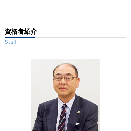
遺言書 1人に相続
後見 保佐 補助 違い
相続放棄 いつまで
成年後見 弁護士 相談 東京23区
推定相続人 廃除
成年後見人 家庭裁判所 選任
相続 遺産分割協議書
生前対策 弁護士 相談 都内
包括遺贈
任意後見人 なれる人
遺言 遺産分割協議
生前対策 弁護士 相談 全国対応
遺言 手書き
成年後見制度 改正
相続放棄 連帯保証人
成年後見 弁護士 相談 全国対応
資格者紹介
遺言書 不動産
任意後見制度 手続き
限定承認 相続
財産管理 弁護士 相談 都内
公証役場 遺言
後見 保佐 補助
遺留分 請求
Staff
生前対策 弁護士 相談 新橋
相続 生前
後見監督人
遺留分 法定相続分
財産管理 弁護士 相談 港区
遺言書 法務局
成年後見 相続
限定承認 手続き
遺言書作成 弁護士 相談 全国対応
遺言書 書き方 全財産
限定承認 相続 財産管理人 弁護士
遺留分 範囲
財産管理 弁護士 相談 全国対応
自筆証書遺言 保管制度 メリット
任意後見 不動産 売却
相続 預金
相続問題 弁護士 相談 都内
遺言執行者 メリット
被後見人 被保佐人
成年後見 弁護士 相談 新橋
秘密証書遺言 証人
法定後見制度
遺言書作成 弁護士 相談 都内
公正証書遺言 検認
任意後見人 できること
生前対策 弁護士 相談 東京23区
遺言書 検認 手続き
成年後見制度
成年後見 弁護士 相談 港区
成年後見人 費用 誰が払う
相続問題 弁護士 相談 全国対応
任意後見人
相続問題 弁護士 相談 港区
任意後見制度
相続問題 弁護士 相談 東京23区