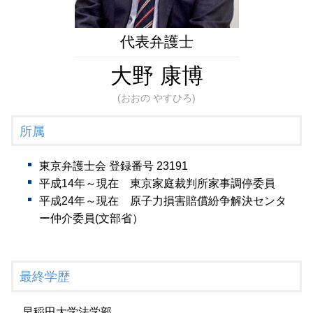
遺言書作成 弁護士 相談 港区
遺言書作成 弁護士 相談 新橋
生前対策 弁護士 相談 港区
代表弁護士
大野 康博
(おおの やすひろ)
所属
東京弁護士会 登録番号 23191
平成14年～現在 東京家庭裁判所家事調停委員
平成24年～現在 原子力損害賠償紛争解決センタ
ー仲介委員(文部省）
最終学歴
早稲田大学法学部