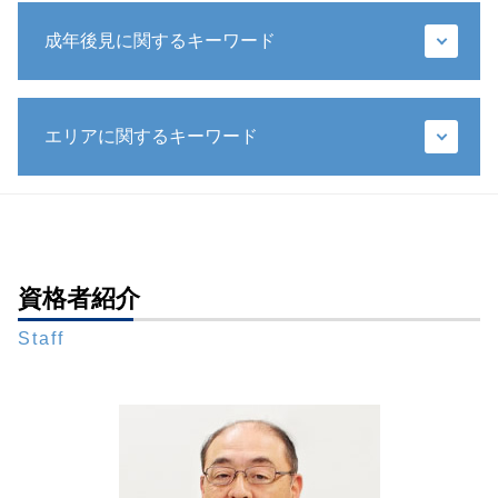
代襲相続人 遺留分
秘密証書遺言 証人
相続放棄 いつまで
成年後見に関するキーワード
特別方式遺言
公正証書遺言 遺留分
包括遺贈
遺留分侵害額請求 時効
公証役場 遺言
任意後見制度
代襲相続 兄弟
相続 生前
エリアに関するキーワード
後見監督人
銀行 預金 相続
自筆証書遺言 保管制度 メリット
成年後見制度 わかりやすく
遺産 相続 孫
遺言 種類
任意後見人
相続人 連絡取れない
遺言書作成 弁護士 相談 港区
遺言書 書き方 全財産
法定後見人 申し立て
相続 財産
財産管理 弁護士 相談 都内
遺言 遺贈
成年後見制度 弁護士
相続放棄 連帯保証人
遺言書作成 弁護士 相談 都内
遺言執行者 メリット
後見 保佐 補助
相続放棄 メリット
成年後見 弁護士 相談 全国対応
資格者紹介
公正証書遺言 もめる
後見 保佐 補助 違い
相続 遺産分割協議書
財産管理 弁護士 相談 全国対応
遺言書 効力
財産管理 弁護士
遺留分 法定相続分
Staff
成年後見 弁護士 相談 東京23区
遺言 手書き
任意後見 不動産 売却
限定承認 手続き
成年後見 弁護士 相談 新橋
遺言書 メリット
任意後見 流れ
相続 預金
相続問題 弁護士 相談 港区
遺言 公正証書 証人
成年後見人 役割
法定相続人 遺留分
財産管理 弁護士 相談 東京23区
遺言書 検認 手続き
成年後見人 家族
遺留分減殺請求
財産管理 弁護士 相談 港区
遺言書 1人に相続
成年後見人 家庭裁判所 選任
生前対策 弁護士 相談 東京23区
遺言 相続人