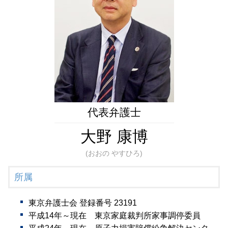
任意後見監督人
財産管理 弁護士 相談 新橋
遺言書 検認 生前
任意後見制度 手続き
相続問題 弁護士 相談 東京23区
公正証書遺言 検認
任意後見人 なれる人
相続問題 弁護士 相談 全国対応
法定後見制度
成年後見 弁護士 相談 港区
成年後見制度
生前対策 弁護士 相談 都内
成年後見人 費用 誰が払う
成年後見 弁護士 相談 都内
生前対策 弁護士 相談 港区
相続問題 弁護士 相談 新橋
遺言書作成 弁護士 相談 新橋
代表弁護士
大野 康博
(おおの やすひろ)
所属
東京弁護士会 登録番号 23191
平成14年～現在 東京家庭裁判所家事調停委員