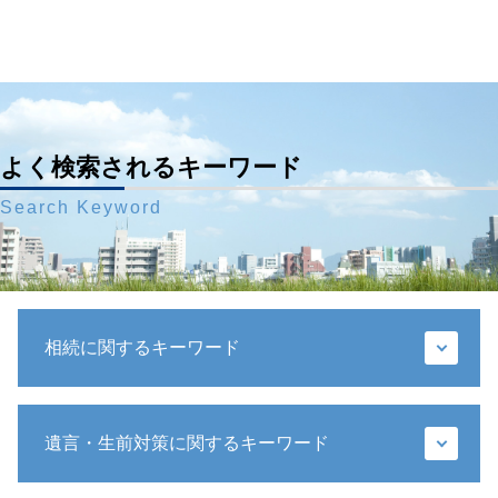
よく検索されるキーワード
Search Keyword
相続に関するキーワード
相続放棄 デメリット
遺言・生前対策に関するキーワード
寄与分 相続
遺産分割協議 やり直し