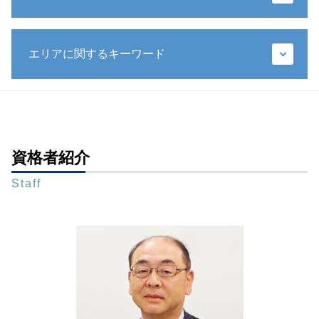
配偶者 相続
遺言書 メリット
相続人 行方不明
生前贈与 特別受益
成年後見人 家庭裁判所 選任
相続放棄 手続き 流れ
遺言 遺贈
エリアに関するキーワード
法定後見人 申し立て
法定相続人 遺留分
遺言 手書き
成年後見 相続
遺留分 請求期限
遺言書 1人に相続
成年後見人 費用 誰が払う
代襲相続 兄弟
遺言書作成 弁護士 相談 全国対応
特定遺贈
法定後見制度
銀行 預金 相続
財産管理 弁護士 相談 港区
包括遺贈
任意後見人 できること
遺留分 時効
相続問題 弁護士 相談 都内
遺言執行者 権限
限定承認 相続 財産管理人 弁護士
相続 預金
相続問題 弁護士 相談 全国対応
資格者紹介
秘密証書遺言 証人
財産管理 弁護士
遺留分減殺請求
成年後見 弁護士 相談 全国対応
遺言書 効力
成年後見人 身上監護
相続放棄 デメリット
Staff
相続問題 弁護士 相談 東京23区
推定相続人 廃除
成年後見制度 弁護士
限定承認 相続
財産管理 弁護士 相談 都内
生前 遺言
後見 保佐 補助
相続 財産
財産管理 弁護士 相談 新橋
自筆証書遺言 保管制度 メリット
任意後見人
遺言 遺産分割協議
財産管理 弁護士 相談 東京23区
遺言書 検認 生前
成年後見制度 わかりやすく
裁判所 遺産分割
遺言書作成 弁護士 相談 東京23区
遺言 相続人
後見 保佐 補助 違い
財産管理 弁護士 相談 全国対応
遺言 公正証書 証人
被後見人 被保佐人
相続問題 弁護士 相談 新橋
相続 生前
成年後見制度
生前対策 弁護士 相談 港区
公正証書遺言 検認