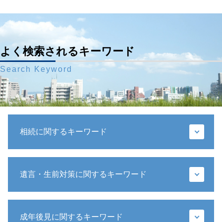
よく検索されるキーワード
Search Keyword
相続に関するキーワード
公正証書遺言 遺留分
遺言・生前対策に関するキーワード
相続 遺産分割協議書
相続人 死亡
遺産分割協議 やり直し
遺言執行者 メリット
相続 権利
成年後見に関するキーワード
遺言 種類