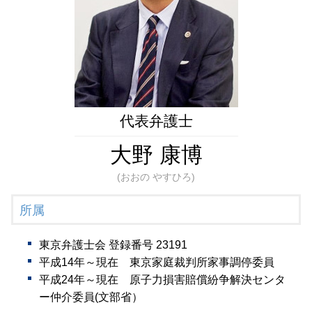
任意後見制度 手続き
成年後見 弁護士 相談 港区
任意後見 流れ
生前対策 弁護士 相談 都内
任意後見 不動産 売却
成年後見 弁護士 相談 新橋
任意後見人 なれる人
相続問題 弁護士 相談 港区
成年後見 弁護士 相談 東京23区
遺言書作成 弁護士 相談 都内
遺言書作成 弁護士 相談 新橋
代表弁護士
大野 康博
(おおの やすひろ)
所属
東京弁護士会 登録番号 23191
平成14年～現在 東京家庭裁判所家事調停委員
平成24年～現在 原子力損害賠償紛争解決センタ
ー仲介委員(文部省）