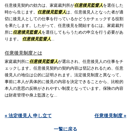
任意後見契約の効力は、家庭裁判所が
任意後見監督人
を選任した
時から生じます。
任意後見監督人
は、任意後見人となった者が適
切に後見人としての仕事を行っているかどうかチェックする役割
を果たします。したがって、任意後見を開始するには、家庭裁判
所に
任意後見監督人
を選任してもらうための申立を行う必要があ
ります。
任意後見監督人
...
任意後見制度とは
家庭裁判所に
任意後見監督人
が選出され、任意後見人の仕事をチ
ェックします。任意後見契約の契約内容は登記されるため、任意
後見人の地位は公的に証明されます。法定後見制度と異なって、
事前に本人が具体的に後見の内容を決定できることから、比較的
本人の意思の反映がされやすい制度となっています。保険の内容
は財産管理や身上監護とな...
« 法定後見人 申し立て
任意後見制度 »
一覧に戻る