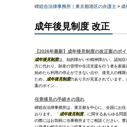
碑総合法律事務所｜東京都港区の弁護士
>
成
成年後見制度 改正
【2026年最新】成年後見制度の改正案のポ
成年後見制度
は、知的障がいや精神障がい、認知症
方に代わり、財産の管理や生活支援を行う者を家庭
始めたら利用の停止ができない点や、後見人の権限
ため、
成年後見制度
のあり方が見直されています。
案のポイン...
任意後見の手続きの流れ
碑総合法律事務所は、東京都を中心に、全国にお住
おります。 「
成年後見制度
」に関するあらゆる問題
の際にはお気軽に当事務所までご相談ください。豊