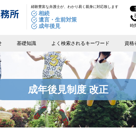
経験豊富な弁護士が、わかり易く親身に対応致します
相続
遺言・生前対策
成年後見
時
せ
基礎知識
よく検索されるキーワード
資格
成年後見制度 改正