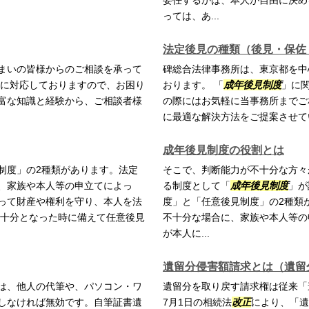
委任するかは、本人が自由に決め
っては、あ...
法定後見の種類（後見・保佐
まいの皆様からのご相談を承って
碑総合法律事務所は、東京都を中
に対応しておりますので、お困り
おります。 「
成年後見制度
」に
富な知識と経験から、ご相談者様
の際にはお気軽に当事務所までご
に最適な解決方法をご提案させて
成年後見制度の役割とは
制度」の2種類があります。法定
そこで、判断能力が不十分な方々
、家族や本人等の申立てによっ
る制度として「
成年後見制度
」が
って財産や権利を守り、本人を法
度」と「任意後見制度」の2種類
不十分となった時に備えて任意後見
不十分な場合に、家族や本人等の
が本人に...
遺留分侵害額請求とは（遺留
は、他人の代筆や、パソコン・ワ
遺留分を取り戻す請求権は従来「
しなければ無効です。自筆証書遺
7月1日の相続法
改正
により、「遺