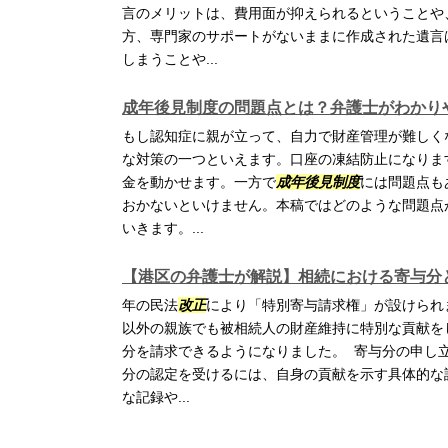
言のメリットは、費用面が抑えられるということや
方、専門家のサポートがないままに作成された遺言
しまうことや...
成年後見制度の問題点とは？弁護士がわかり
もし認知症に親が立って、自力で財産管理が難しく
な対策の一つといえます。口座の凍結防止になりま
金を動かせます。一方で
成年後見制度
には問題点も
おかないといけません。本稿ではどのような問題点
いきます。...
【港区の弁護士が解説】相続における寄与分
年の民法
改正
により「特別寄与請求権」が設けられ
以外の親族でも被相続人の財産維持に特別な貢献を
分を請求できるようになりました。 寄与分の申し
分の認定を受けるには、自身の貢献を示す具体的な
な記録や...