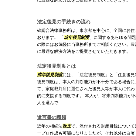
に最適な解決方法をご提案させていただきます。
法定後見の手続きの流れ
碑総合法律事務所は、東京都を中心に、全国にお住
おります。 「
成年後見制度
」に関するあらゆる問題
の際にはお気軽に当事務所までご相談ください。豊
に最適な解決方法をご提案させていただきます。
法定後見制度とは
成年後見制度
には、「法定後見制度」と「任意後見
後見制度は、本人の判断能力が不十分である場合に
て、家庭裁判所に選任された後見人等が本人に代わ
的に支援する制度です。 本人が、将来判断能力が
人を選んで...
遺言書の種類
近年の相続法
改正
で、添付される財産目録について
ープロ作成も可能になりましたが、それ以外は自署