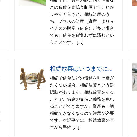
が
相続で得た財産の範囲内で借金な
ま
どの負債を支払う制度です。わか
りやすく言うと、相続財産のう
こ
ち、プラスの財産（資産）よりマ
イナスの財産（借金）が多い場合
な
でも、借金を背負わずに済むとい
うことです。 […]
相続放棄はいつまでに...
渡
相続で借金などの債務を引き継ぎ
、
たくない場合、相続放棄という選
に
択肢があります。相続放棄をする
な
ことで、借金の支払い義務を免れ
。
ることができますが、資産も一切
度
相続できなくなるので注意が必要
事
です。本記事では、相続放棄の基
本から手続 […]