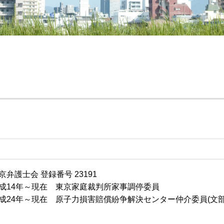
生前 遺言
成年後見 弁護士 相談 新
遺言執行者 メリット
遺言書作成 弁護士 相談 
遺言書 1人に相続
相続問題 弁護士 相談 全
遺言書 無効
財産管理 弁護士 相談 港
遺言書 検認 生前
成年後見 弁護士 相談 全
遺言書 メリット
相続問題 弁護士 相談 新
遺言書 効力
生前対策 弁護士 相談 新
秘密証書遺言 証人
遺言書作成 弁護士 相談 
遺言書 法務局
遺言書作成 弁護士 相談 
公正証書遺言 検認
財産管理 弁護士 相談 全
公証役場 遺言
生前対策 弁護士 相談 港
特別方式遺言
遺言書作成 弁護士 相談 
遺言執行者 権限
財産管理 弁護士 相談 東京
推定相続人 廃除
成年後見 弁護士 相談 港
京弁護士会 登録番号 23191
遺言 相続人
生前対策 弁護士 相談 全
成14年～現在 東京家庭裁判所家事調停委員
自筆証書遺言 保管制度 
成年後見 弁護士 相談 都
成24年～現在 原子力損害賠償紛争解決センター仲介委員(文
公正証書遺言 もめる
財産管理 弁護士 相談 都
財産管理 弁護士 相談 新