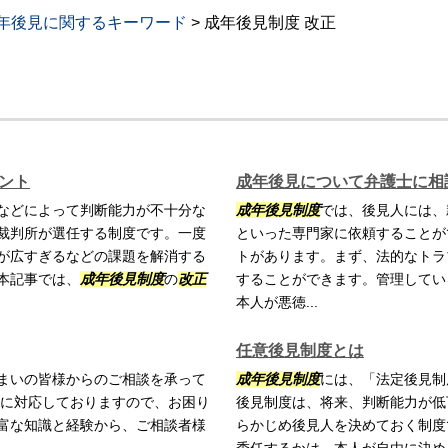
年後見に関するキーワード
>
成年後見制度 改正
イント
成年後見について弁護士に相
などによって判断能力が不十分な
成年後見制度
では、後見人には、
裁判所が選任する制度です。一度
といった専門家に依頼することが
が広すぎるなどの課題を解消する
トがあります。まず、法的なトラ
本記事では、
成年後見制度
の
改正
することができます。管理してい
本人が悪徳...
任意後見制度とは
まいの皆様からのご相談を承って
成年後見制度
には、「法定後見制
に対応しておりますので、お困り
後見制度は、将来、判断能力が低
富な知識と経験から、ご相談者様
らかじめ後見人を決めておく制度