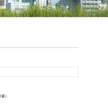
橋
東京23区
国対応
区
国対応
橋
橋
都内
全国対応
国対応
区
新橋
23区
区
国対応
メリット
内
部省）
内
橋