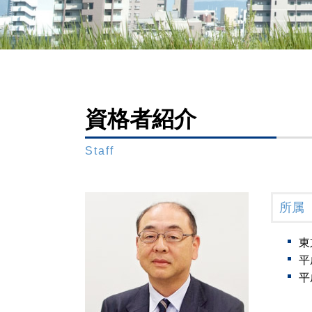
相続放棄 メリット
成年後見 相続
遺留分 範囲
成年後見人 身上監護
相続放棄 デメリット
成年後見制度 わかりやすく
成年後見人 相続
限定承認 相続 財産管理人 弁護士
遺留分 請求期限
任意後見人 できること
配偶者 相続
成年後見制度
遺留分 時効
資格者紹介
成年後見人 費用 誰が払う
限定承認 相続
法定後見人 申し立て
裁判所 遺産分割
Staff
成年後見人 家庭裁判所 選任
遺留分減殺請求
任意後見 流れ
寄与分 相続
財産管理 弁護士
相続人 連絡取れない
後見 保佐 補助
所属
限定承認 手続き
任意後見人
相続放棄 連帯保証人
成年後見制度 弁護士
東
遺留分 法定相続分
成年後見人 役割
平
代襲相続人 とは
被後見人 被保佐人
平
遺産 相続 孫
任意後見 不動産 売却
後見監督人