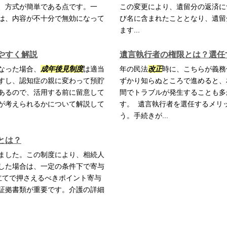
、方式が簡単である点です。一
この変更により、遺留分の返済に
は、内容が不十分で無効になって
び名に含まれたこととなり、遺留
ます...
やすく解説
遺言執行者の権限とは？選任
なった場合、
成年後見制度
は適当
年の民法
改正
時に、こちらが義務
すし、認知症の親に変わって預貯
ずかり知らぬところで進めると、
あるので、活用する前に留意して
間でトラブルが発生することも多
が考えられるかについて解説して
す。 遺言執行者を選任するメリ
う。手続きが...
とは？
ました。この制度により、相続人
した場合は、一定の条件下で寄与
立てで押さえるべきポイント寄与
証拠書類が重要です。介護の詳細