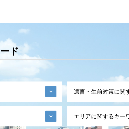
ワード
遺言・生前対策に関
生前贈与 特別受益
エリアに関するキー
遺言 種類
遺言 遺贈