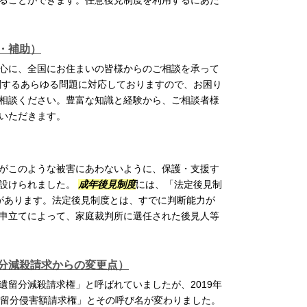
ることができます。任意後見制度を利用するにあた
・補助）
心に、全国にお住まいの皆様からのご相談を承って
関するあらゆる問題に対応しておりますので、お困り
相談ください。豊富な知識と経験から、ご相談者様
いただきます。
がこのような被害にあわないように、保護・支援す
設けられました。
成年後見制度
には、「法定後見制
があります。法定後見制度とは、すでに判断能力が
申立てによって、家庭裁判所に選任された後見人等
分減殺請求からの変更点）
遺留分減殺請求権」と呼ばれていましたが、2019年
留分侵害額請求権」とその呼び名が変わりました。