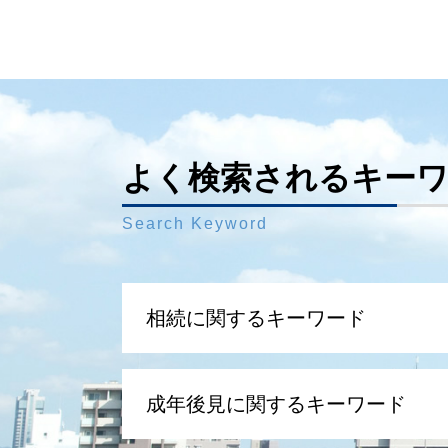
よく検索されるキー
Search Keyword
相続に関するキーワード
相続放棄 いつまで
成年後見に関するキーワード
遺留分 計算
銀行 相続 手続き