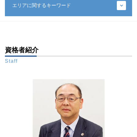
公証役場 遺言
エリアに関するキーワード
成年後見制度 改正
遺言 遺産分割協議
推定相続人 廃除
限定承認 相続 財産管理人 弁護士
寄与分 相続
特定遺贈
任意後見制度
代襲相続 兄弟
成年後見 弁護士 相談 都内
遺言 種類
任意後見 流れ
裁判所 遺産分割
遺言書作成 弁護士 相談 都内
生前 遺言
任意後見 不動産 売却
遺留分 法定相続分
成年後見 弁護士 相談 東京23区
特別方式遺言
任意後見人
遺留分 請求
生前対策 弁護士 相談 都内
資格者紹介
遺言 遺贈
法定後見人 申し立て
相続放棄 いつまで
生前対策 弁護士 相談 東京23区
自筆証書遺言 保管制度 メリット
成年後見人 身上監護
相続放棄 手続き 流れ
Staff
財産管理 弁護士 相談 都内
遺言書 無効
任意後見人 なれる人
配偶者 相続
相続問題 弁護士 相談 港区
遺言 相続人
後見 保佐 補助
限定承認 相続
相続問題 弁護士 相談 新橋
秘密証書遺言 証人
被後見人 被保佐人
遺留分 範囲
遺言書作成 弁護士 相談 新橋
遺言書 検認 生前
成年後見人 役割
成年後見人 相続
遺言書作成 弁護士 相談 東京23区
遺言書 法務局
成年後見人 家庭裁判所 選任
財産管理 弁護士 相談 港区
遺言執行者 メリット
法定後見制度
財産管理 弁護士 相談 新橋
相続 生前
後見 保佐 補助 違い
成年後見 弁護士 相談 新橋
遺言書 書き方 全財産
成年後見人 家族
相続問題 弁護士 相談 東京23区
後見監督人
相続問題 弁護士 相談 都内
成年後見人 費用 誰が払う