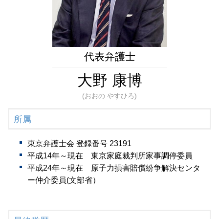
相続問題 弁護士 相談 全国対応
成年後見 相続
遺言書作成 弁護士 相談 全国対応
遺言書作成 弁護士 相談 港区
財産管理 弁護士 相談 東京23区
生前対策 弁護士 相談 港区
代表弁護士
大野 康博
(おおの やすひろ)
所属
東京弁護士会 登録番号 23191
平成14年～現在 東京家庭裁判所家事調停委員
平成24年～現在 原子力損害賠償紛争解決センタ
ー仲介委員(文部省）