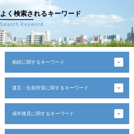
よく検索されるキーワード
Search Keyword
相続に関するキーワード
代襲相続人 遺留分
遺言・生前対策に関するキーワード
相続放棄 デメリット
相続 預金
相続 兄弟
公正証書遺言 検認
相続人 死亡
成年後見に関するキーワード
公正証書遺言 もめる
遺留分侵害額請求 時効
遺言書 メリット
相続放棄 連帯保証人
遺言書 効力
財産管理 弁護士
遺留分減殺請求