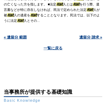
の亡くなった方を指します。 ■法定
相続
人とは
相続
を行う際、遺
言書などが特に存在しなければ、民法で定められた法定
相続
人が
被
相続
人の遺産を
相続
することとなります。民法では、以下のよ
うに法定
相続
人とその...
« 遺留分 範囲
遺留分 請求 »
一覧に戻る
当事務所が提供する基礎知識
Basic Knowledge