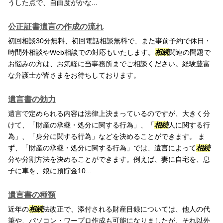
うした点で、自由度がかな...
公正証書遺言の作成の流れ
初回相談30分無料、初回電話相談無料で、また事前予約で休日・
時間外相談やWeb相談での対応もいたします。
相続
関連の問題で
お悩みの方は、お気軽に当事務所までご相談ください。経験豊富
な弁護士が皆さまをお待ちしております。
遺言書の効力
遺言で定められる内容は法律上決まっているのですが、大きく分
けて、「財産の承継・処分に関する行為」、「
相続
人に関する行
為」、「身分に関する行為」などを決めることができます。 ま
ず、「財産の承継・処分に関する行為」では、遺言によって
相続
分や分割方法を決めることができます。例えば、妻に自宅を、息
子に車を、娘に預貯金10...
遺言書の種類
近年の
相続
法改正で、添付される財産目録については、他人の代
筆や、パソコン・ワープロ作成も可能になりましたが、それ以外