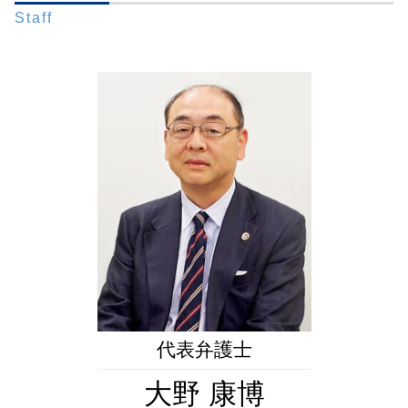
相続問題 弁護士 相談 都内
自筆証書遺言 保管制度 メリット
任意後見人
遺留分 範囲
Staff
財産管理 弁護士 相談 港区
遺言書 検認 手続き
任意後見人 できること
相続放棄 手続き 流れ
生前対策 弁護士 相談 新橋
遺言書 検認 生前
任意後見監督人
寄与分 相続
相続問題 弁護士 相談 新橋
遺言書 法務局
後見監督人
銀行 相続 手続き
相続問題 弁護士 相談 港区
秘密証書遺言 証人
法定後見人 申し立て
配偶者 相続
遺言書作成 弁護士 相談 東京23区
公証役場 遺言
限定承認 相続 財産管理人 弁護士
生前対策 弁護士 相談 都内
遺言書 1人に相続
法定後見制度
遺言書作成 弁護士 相談 新橋
包括遺贈
成年後見人 費用 誰が払う
生前対策 弁護士 相談 全国対応
相続 生前
被後見人 被保佐人
生前対策 弁護士 相談 港区
成年後見人 家庭裁判所 選任
相続問題 弁護士 相談 東京23区
成年後見人 役割
成年後見 弁護士 相談 都内
後見 保佐 補助
遺言書作成 弁護士 相談 港区
遺言書作成 弁護士 相談 都内
成年後見 弁護士 相談 新橋
財産管理 弁護士 相談 新橋
代表弁護士
大野 康博