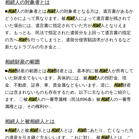
相続人の対象者とは
■
相続
人の対象者とは
相続
人の対象者となる方は、遺言書があるか
どうかによって異なります。被
相続
人によって遺言書が残されて
いた場合には、遺言書に指定されていた方が
相続
人となりえま
す。もっとも、民法で指定された遺留分を上回って遺言書の指定
の方へ
相続
を行ってしまうと、遺留分侵害額請求がされうるなど
新たなトラブルの引き金と...
相続財産の範囲
■
相続
財産の範囲とは
相続
財産とは、基本的に被
相続
人が所有して
いた財産全てをいいます。具体的には、被
相続
人の預貯金、現
金、不動産、証券、車、貴金属などをいいます。逆に、
相続
財産
には含まれないものも存在するため、以下に主なものをご紹介し
ます。 〇被
相続
人の一審専属権（民法896条）被
相続
人の一審専
属権とは、その権利や...
相続人と被相続人とは
■
相続
人と被
相続
人とは
相続
人とは、
相続
にあたり、亡くなった方
の遺産を引き継ぐ方をいいます。これに対し、被
相続
人とは、こ