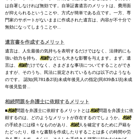
は自署しなければ無効です。自筆証書遺言のメリットは、費用面
が抑えられるということや、方式が簡単である点です。一方、専
門家のサポートがないままに作成された遺言は、内容が不十分で
無効になってしまうことや...
遺言書を作成するメリット
遺言は、人生最後の気持ちを表明するだけではなく、法律的にも
強い効力を持ち、
相続
などにも大きな影響を与えます。まず、遺
言は、
相続
だけでなく、さまざまな事項についてすることができ
ますが、そのうち、民法に規定されているものは以下のようなも
のです。 認知(民781条2項)未成年後見人の指定(民839条1項)未成
年後見監督...
相続問題を弁護士に依頼するメリット
■
相続
問題を弁護士に依頼するメリットとは
相続
問題を弁護士に依
頼するのは、どのようなメリットが存在するのでしょうか。
相続
の手続きには様々なものがあり、
相続
人を確定するために戸籍を
たどったり、様々な書類を作成したりすることは多くの時間や労