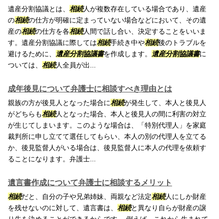
遺産分割協議とは、
相続
人が複数存在している場合であり、遺産
の
相続
の仕方が明確に定まっていない場合などにおいて、その遺
産の
相続
の仕方を各
相続
人間で話し合い、決定することをいいま
す。遺産分割協議に際しては
相続
手続き中や
相続
後のトラブルを
避けるために、
遺産分割協議書
を作成します。
遺産分割協議書
に
ついては、
相続
人全員が出...
成年後見について弁護士に相談すべき理由とは
親族の方が後見人となった場合に
相続
が発生して、本人と後見人
がどちらも
相続
人となった場合、本人と後見人の間に利害の対立
が生じてしまいます。このような場合は、「特別代理人」を家庭
裁判所に申し立てて選任してもらい、本人の別の代理人を立てる
か、後見監督人がいる場合は、後見監督人に本人の代理を依頼す
ることになります。弁護士...
遺言書作成について弁護士に相談するメリット
相続
だと、自分の子や兄弟姉妹、両親など法定
相続
人にしか財産
を残せないのに対して、遺言書は、
相続
と異なり自らが財産の譲