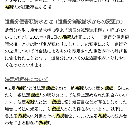
力を要します。さらに、そうした手続きを確実に行わなければ、
相続
人が複数存在する場...
遺留分侵害額請求とは（遺留分減殺請求からの変更点）
遺留分を取り戻す請求権は従来「遺留分減殺請求権」と呼ばれて
いましたが、2019年7月1日の
相続
法改正により、「遺留分侵害額
請求権」とその呼び名が変わりました。この変更により、遺留分
の返済については金銭によるものと限定された趣旨がその呼び名
に含まれたこととなり、遺留分についての返還請求がよりしやす
くなったといえます...
法定相続分について
■法定
相続
分とは法定
相続
分とは、被
相続
人の財産を
相続
するにあ
たり、各法定
相続
人の取り分として法律上定められた割合をいい
ます。法定
相続
人とは、
相続
に際し遺言書などが存在しなかった
場合に民法の規定により
相続
人となる存在をいいます。以下に、
各法定
相続
人の対象とその
相続
順位、および法定
相続
人の組み合
わせによる財産の
相続
割...