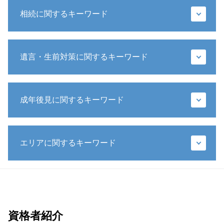
相続に関するキーワード
相続 兄弟
遺言・生前対策に関するキーワード
相続放棄 いつまで
相続 財産
遺留分 請求期限
遺言書 メリット
遺留分 法定相続分
成年後見に関するキーワード
生前 遺言
遺留分侵害額請求 時効
遺言書 無効
相続 遺産分割協議書
特定遺贈
成年後見人 身上監護
相続人 死亡
遺言 手書き
エリアに関するキーワード
財産管理 弁護士
相続 権利
遺言書 不動産
成年後見 相続
遺留分 時効
推定相続人 廃除
任意後見 不動産 売却
相続人 行方不明
成年後見 弁護士 相談 東京23区
遺言書 効力
後見 保佐 補助 違い
代襲相続人 とは
財産管理 弁護士 相談 全国対応
生前贈与 特別受益
任意後見制度
遺留分 請求
生前対策 弁護士 相談 東京23区
遺言執行者 メリット
任意後見 流れ
銀行 預金 相続
財産管理 弁護士 相談 東京23区
資格者紹介
遺言書 書き方 全財産
成年後見制度 弁護士
遺産 相続 孫