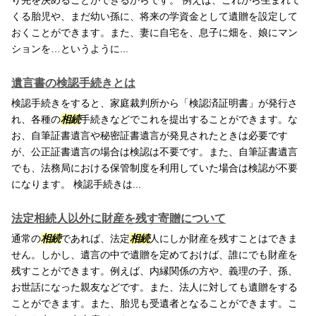
り先を決めることができるからです。 例えば、これから生まれて
くる胎児や、まだ幼い孫に、将来の学資金として遺贈を設定して
おくことができます。また、妻に自宅を、息子に畑を、娘にマン
ションを…というように...
遺言書の検認手続きとは
検認手続きをすると、家庭裁判所から「検認済証明書」が発行さ
れ、各種の
相続
手続きなどでこれを提出することができます。な
お、自筆証書遺言や秘密証書遺言が発見されたときは必要です
が、公正証書遺言の場合は検認は不要です。また、自筆証書遺言
でも、法務局における保管制度を利用していた場合は検認が不要
になります。 検認手続きは...
法定相続人以外に財産を残す寄贈について
通常の
相続
であれば、法定
相続
人にしか財産を残すことはできま
せん。しかし、遺言の中で遺贈を定めておけば、誰にでも財産を
残すことができます。例えば、内縁関係の方や、義理の子、孫、
お世話になった親友などです。また、法人に対しても遺贈をする
ことができます。また、胎児も受遺者となることができます。こ