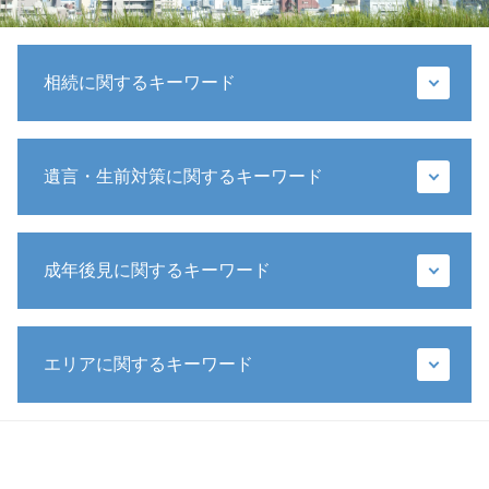
相続に関するキーワード
相続放棄 メリット
遺言・生前対策に関するキーワード
相続 財産
銀行 相続 手続き
相続放棄 連帯保証人
遺言書 無効
裁判所 遺産分割
成年後見に関するキーワード
遺言書 効力
遺留分 法定相続分
遺言執行者 メリット
遺留分 時効
特別方式遺言
成年後見制度
遺留分 計算
包括遺贈
エリアに関するキーワード
成年後見 相続
公正証書遺言 遺留分
遺言書 法務局
成年後見人 費用 誰が払う
遺留分 請求
公正証書遺言 検認
成年後見人 家庭裁判所 選任
遺言 遺産分割協議
相続問題 弁護士 相談 港区
生前贈与 特別受益
後見 保佐 補助
相続人 行方不明
成年後見 弁護士 相談 都内
遺言書 1人に相続
法定後見人 申し立て
代襲相続 兄弟
相続問題 弁護士 相談 都内