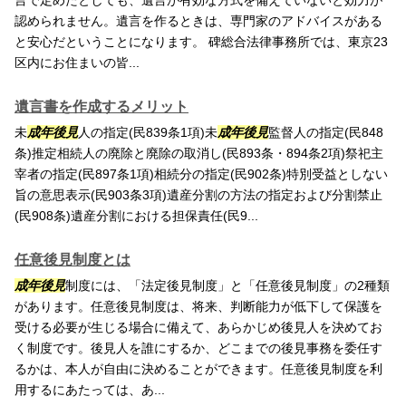
言で定めたとしても、遺言が有効な方式を備えていないと効力が
認められません。遺言を作るときは、専門家のアドバイスがある
と安心だということになります。 碑総合法律事務所では、東京23
区内にお住まいの皆...
遺言書を作成するメリット
未
成年後見
人の指定(民839条1項)未
成年後見
監督人の指定(民848
条)推定相続人の廃除と廃除の取消し(民893条・894条2項)祭祀主
宰者の指定(民897条1項)相続分の指定(民902条)特別受益としない
旨の意思表示(民903条3項)遺産分割の方法の指定および分割禁止
(民908条)遺産分割における担保責任(民9...
任意後見制度とは
成年後見
制度には、「法定後見制度」と「任意後見制度」の2種類
があります。任意後見制度は、将来、判断能力が低下して保護を
受ける必要が生じる場合に備えて、あらかじめ後見人を決めてお
く制度です。後見人を誰にするか、どこまでの後見事務を委任す
るかは、本人が自由に決めることができます。任意後見制度を利
用するにあたっては、あ...