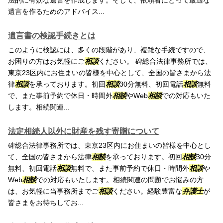
法的に有効な遺言を作成します。そして、依頼者にとって最適な
遺言を作るためのアドバイス...
遺言書の検認手続きとは
このように検認には、多くの段階があり、複雑な手続ですので、
お困りの方はお気軽にご
相談
ください。 碑総合法律事務所では、
東京23区内にお住まいの皆様を中心として、全国の皆さまから法
律
相談
を承っております。初回
相談
30分無料、初回電話
相談
無料
で、また事前予約で休日・時間外
相談
やWeb
相談
での対応もいた
します。相続関連...
法定相続人以外に財産を残す寄贈について
碑総合法律事務所では、東京23区内にお住まいの皆様を中心とし
て、全国の皆さまから法律
相談
を承っております。初回
相談
30分
無料、初回電話
相談
無料で、また事前予約で休日・時間外
相談
や
Web
相談
での対応もいたします。相続関連の問題でお悩みの方
は、お気軽に当事務所までご
相談
ください。経験豊富な
弁護士
が
皆さまをお待ちしてお...