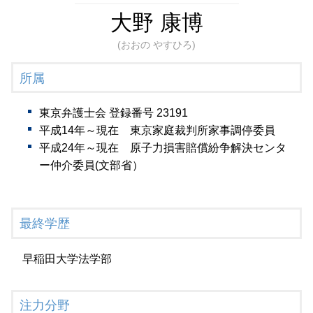
大野 康博
(おおの やすひろ)
所属
東京弁護士会 登録番号 23191
平成14年～現在 東京家庭裁判所家事調停委員
平成24年～現在 原子力損害賠償紛争解決センタ
ー仲介委員(文部省）
最終学歴
早稲田大学法学部
注力分野