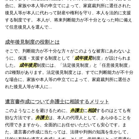
合に、家族や本人等の申立てによって、家庭裁判所に選任された
後見人等が本人に代わって財産や権利を守り、本人を法的に支援
する制度です。 本人が、将来判断能力が不十分となった時に備え
て任意後見人を選んで...
成年後見制度の役割とは
そこで、判断能力が不十分な方々がこのような被害にあわないよ
うに、保護・支援する制度として「
成年後見
制度」が設けられま
した。
成年後見
制度には、「法定後見制度」と「任意後見制度」
の2種類があります。法定後見制度とは、すでに判断能力が不十分
な場合に、家族や本人等の申立てによって、家庭裁判所に選任さ
れた後見人等が本人に...
遺言書作成について弁護士に相談するメリット
このようなことを避けるために、
弁護士
に
相談
するのはとても有
効な方法です。
弁護士
は、本人の代理人として、あらゆることを
代理できますから、全面的にお任せいただいても安心です。ま
た、遺言書の作成に当たっては、法律や判例の知識を生かして、