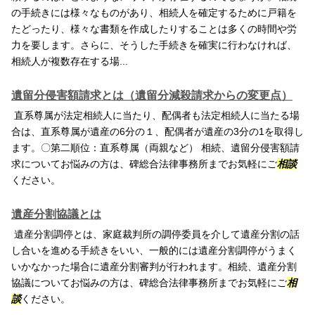
の手続きには様々なものがあり、相続人を確定するために戸籍を
たどったり、様々な書類を作成したりすることは多くの時間や労
力を要します。さらに、そうした手続きを確実に行わなければ、
相続人が複数存在する場...
遺留分侵害額請求とは（遺留分減殺請求からの変更点）
直系尊属が法定相続人に当たり、配偶者も法定相続人に当たる場
合は、直系尊属が遺産の6分の１、配偶者が遺産の3分の1を取得し
ます。〇第二順位：直系尊属（両親など） 相続、遺留分侵害額請
求についてお悩みの方は、碑総合法律事務所までお気軽にご
相談
ください。
遺産分割協議とは
遺産分割調停とは、家庭裁判所の調停委員を介して遺産分割の話
し合いを進める手続きをいい、一般的には遺産分割調停がうまく
いかなかった場合に遺産分割審判が行われます。相続、遺産分割
協議についてお悩みの方は、碑総合法律事務所までお気軽にご
相
談
ください。