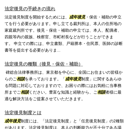
法定後見の手続きの流れ
法定後見制度を開始するためには、
成年後見
・保佐・補助の申立
てを行う必要があります。申し立てる裁判所は、本人の住所地の
家庭裁判所です。後見・保佐・補助の申立ては、本人、配偶者、
四親等内の親族、検察官、市町村長などが行うことができま
す。 申立ての際には、申立書類、戸籍謄本・住民票、医師の診断
書等を提出する必要がありま...
法定後見の種類（後見・保佐・補助）
碑総合法律事務所は、東京都を中心に、全国にお住まいの皆様か
らのご
相談
を承っております。「
成年後見
制度」に関するあらゆ
る問題に対応しておりますので、お困りの際にはお気軽に当事務
所までご
相談
ください。豊富な知識と経験から、ご
相談
者様に最
適な解決方法をご提案させていただきます。
法定後見制度とは
成年後見
制度には、「法定後見制度」と「任意後見制度」の2種類
があります。法定後見制度は、本人の判断能力が不十分である場