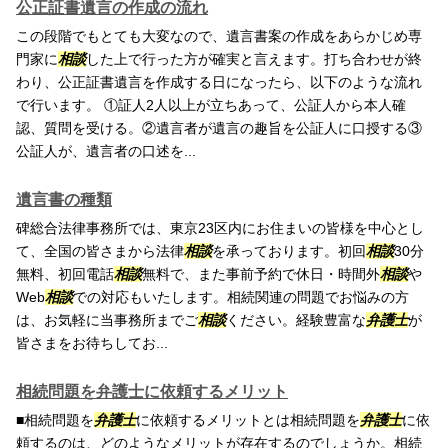
公正証書遺言の作成の流れ
この段階でもとても大変なので、遺言書案の作成をあらかじめ専
門家に
相談
した上で行った方が確実と言えます。打ち合わせが終
わり、公正証書遺言を作成する日になったら、以下のような流れ
で行います。 ①証人2人以上が立ちあって、公証人から本人確
認、質問を受ける。②遺言者が遺言の趣旨を公証人に口授する③
公証人が、遺言者の口述を...
遺言書の種類
碑総合法律事務所では、東京23区内にお住まいの皆様を中心とし
て、全国の皆さまから法律
相談
を承っております。初回
相談
30分
無料、初回電話
相談
無料で、また事前予約で休日・時間外
相談
や
Web
相談
での対応もいたします。相続関連の問題でお悩みの方
は、お気軽に当事務所までご
相談
ください。経験豊富な
弁護士
が
皆さまをお待ちしてお...
相続問題を弁護士に依頼するメリット
■相続問題を
弁護士
に依頼するメリットとは相続問題を
弁護士
に依
頼するのは、どのようなメリットが存在するのでしょうか。相続