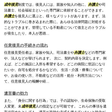
成年後見
制度では、後見人には、親族や知人の他に、
弁護士
や司
法書士、社会福祉士といった専門家に依頼することができます。
弁護士
を後見人に選ぶと、様々なメリットがあります。まず、法
的なトラブルに巻き込まれた際に、あらゆる法律問題に対処する
ことができます。管理している不動産について借主とのトラブル
が発生したり、本人が悪徳...
任意後見の手続きの流れ
任意後見受任者は、家族や知人、司法書士や
弁護士
などの専門家
や、法人などが挙げられます。 次に、契約内容を決定します。例
えば、どこの施設に入所を希望するか、どこの病院に世話になり
たいか、自宅を処分するかなどの、 生活・介護・療養について
や、お金の使い方、不動産などの活用・処分・利用方法につい
て、任意後見人の報酬や経...
遺言書の効力
また、「身分に関する行為」では、子の認知や、生命保険の受取
人変更、未
成年後見
人の指定などが可能です。 これらの事項を遺