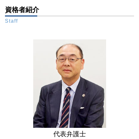
遺言書 検認 生前
成年後見制度 改正
寄与分 相続
遺言書作成 弁護士 相談 港区
資格者紹介
相続 生前
後見監督人
銀行 預金 相続
生前対策 弁護士 相談 東京23区
遺言執行者 権限
任意後見人 なれる人
相続 預金
Staff
財産管理 弁護士 相談 新橋
推定相続人 廃除
限定承認 相続 財産管理人 弁護士
相続 兄弟
成年後見 弁護士 相談 東京23区
遺言 遺贈
任意後見制度 手続き
相続 権利
遺言書作成 弁護士 相談 新橋
生前 遺言
後見 保佐 補助 違い
相続放棄 デメリット
相続問題 弁護士 相談 全国対応
自筆証書遺言 保管制度 メリット
成年後見人 家族
相続 遺産分割協議書
生前対策 弁護士 相談 全国対応
遺言書 メリット
被後見人 被保佐人
相続問題 弁護士 相談 東京23区
遺言 相続人
成年後見制度 弁護士
財産管理 弁護士 相談 東京23区
公正証書遺言 もめる
成年後見制度 わかりやすく
成年後見 弁護士 相談 全国対応
遺言 手書き
任意後見制度
相続問題 弁護士 相談 新橋
成年後見人 役割
生前対策 弁護士 相談 都内
任意後見監督人
成年後見 弁護士 相談 新橋
任意後見人
生前対策 弁護士 相談 新橋
成年後見 弁護士 相談 港区
遺言書作成 弁護士 相談 東京23区
遺言書作成 弁護士 相談 全国対応
代表弁護士