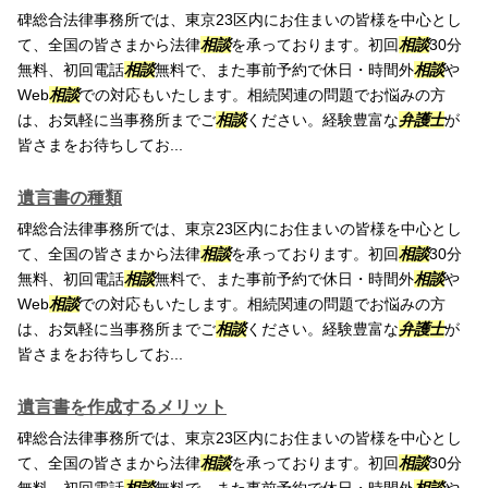
碑総合法律事務所では、東京23区内にお住まいの皆様を中心とし
て、全国の皆さまから法律
相談
を承っております。初回
相談
30分
無料、初回電話
相談
無料で、また事前予約で休日・時間外
相談
や
Web
相談
での対応もいたします。相続関連の問題でお悩みの方
は、お気軽に当事務所までご
相談
ください。経験豊富な
弁護士
が
皆さまをお待ちしてお...
遺言書の種類
碑総合法律事務所では、東京23区内にお住まいの皆様を中心とし
て、全国の皆さまから法律
相談
を承っております。初回
相談
30分
無料、初回電話
相談
無料で、また事前予約で休日・時間外
相談
や
Web
相談
での対応もいたします。相続関連の問題でお悩みの方
は、お気軽に当事務所までご
相談
ください。経験豊富な
弁護士
が
皆さまをお待ちしてお...
遺言書を作成するメリット
碑総合法律事務所では、東京23区内にお住まいの皆様を中心とし
て、全国の皆さまから法律
相談
を承っております。初回
相談
30分