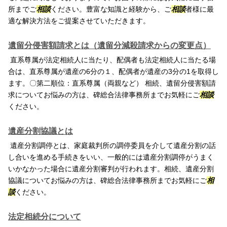
所までご
相談
ください。豊富な知識と経験から、ご
相談
者様に最
適な解決方法をご提案させていただきます。
遺留分侵害額請求とは（遺留分減殺請求からの変更点）
直系尊属が法定相続人に当たり、配偶者も法定相続人に当たる場
合は、直系尊属が遺産の6分の１、配偶者が遺産の3分の1を取得し
ます。〇第二順位：直系尊属（両親など） 相続、遺留分侵害額請
求についてお悩みの方は、碑総合法律事務所までお気軽にご
相談
ください。
遺産分割協議とは
遺産分割調停とは、家庭裁判所の調停委員を介して遺産分割の話
し合いを進める手続きをいい、一般的には遺産分割調停がうまく
いかなかった場合に遺産分割審判が行われます。相続、遺産分割
協議についてお悩みの方は、碑総合法律事務所までお気軽にご
相
談
ください。
法定相続分について