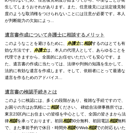
められないため、任意後見制度が始まってから、不便なことが発
生してしまうおそれがあります。また、任意後見には法定後見制
度のような取消権をつけられないことには注意が必要です。本人
が判断能力の欠如によっ...
遺言書作成について弁護士に相談するメリット
このようなことを避けるために、
弁護士
に
相談
するのはとても有
効な方法です。
弁護士
は、本人の代理人として、あらゆることを
代理できますから、全面的にお任せいただいても安心です。ま
た、遺言書の作成に当たっては、法律や判例の知識を生かして、
法的に有効な遺言を作成します。そして、依頼者にとって最適な
遺言を作るためのアドバイス...
遺言書の検認手続きとは
このように検認には、多くの段階があり、複雑な手続ですので、
お困りの方はお気軽にご
相談
ください。 碑総合法律事務所では、
東京23区内にお住まいの皆様を中心として、全国の皆さまから法
律
相談
を承っております。初回
相談
30分無料、初回電話
相談
無料
で、また事前予約で休日・時間外
相談
やWeb
相談
での対応もいた