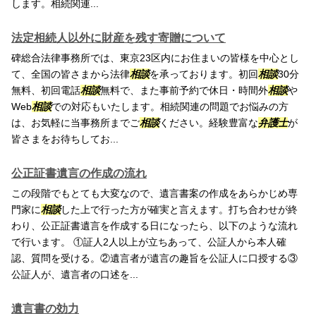
します。相続関連...
法定相続人以外に財産を残す寄贈について
碑総合法律事務所では、東京23区内にお住まいの皆様を中心とし
て、全国の皆さまから法律
相談
を承っております。初回
相談
30分
無料、初回電話
相談
無料で、また事前予約で休日・時間外
相談
や
Web
相談
での対応もいたします。相続関連の問題でお悩みの方
は、お気軽に当事務所までご
相談
ください。経験豊富な
弁護士
が
皆さまをお待ちしてお...
公正証書遺言の作成の流れ
この段階でもとても大変なので、遺言書案の作成をあらかじめ専
門家に
相談
した上で行った方が確実と言えます。打ち合わせが終
わり、公正証書遺言を作成する日になったら、以下のような流れ
で行います。 ①証人2人以上が立ちあって、公証人から本人確
認、質問を受ける。②遺言者が遺言の趣旨を公証人に口授する③
公証人が、遺言者の口述を...
遺言書の効力