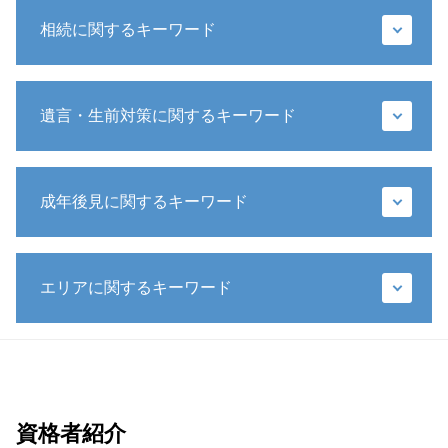
相続に関するキーワード
代襲相続人 遺留分
遺言・生前対策に関するキーワード
相続放棄 メリット
銀行 預金 相続
相続放棄 連帯保証人
遺言執行者 権限
法定相続人 遺留分
成年後見に関するキーワード
遺言 相続人
相続 遺産分割協議書
包括遺贈
相続 財産
遺言書 1人に相続
成年後見制度 わかりやすく
公正証書遺言 遺留分
生前 遺言
エリアに関するキーワード
後見 保佐 補助 違い
相続 預金
遺言書 不動産
任意後見人 できること
遺留分 範囲
遺言書 検認 生前
成年後見制度
代襲相続 兄弟
相続問題 弁護士 相談 港区
推定相続人 廃除
成年後見人 費用 誰が払う
相続放棄 手続き 流れ
生前対策 弁護士 相談 新橋
遺言書 法務局
成年後見制度 弁護士
配偶者 相続
財産管理 弁護士 相談 新橋
特定遺贈
成年後見人 家庭裁判所 選任
相続 兄弟
成年後見 弁護士 相談 港区
資格者紹介
相続 生前
任意後見人 なれる人
遺産分割協議 やり直し