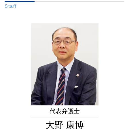
財産管理 弁護士 相談 東京23区
秘密証書遺言 証人
被後見人 被保佐人
遺留分 時効
Staff
相続問題 弁護士 相談 都内
公証役場 遺言
任意後見 不動産 売却
遺留分 請求期限
財産管理 弁護士 相談 港区
遺言 遺贈
財産管理 弁護士
相続人 死亡
成年後見 弁護士 相談 東京23区
遺言 公正証書 証人
成年後見 相続
遺留分 請求
成年後見 弁護士 相談 新橋
自筆証書遺言 保管制度 メリット
任意後見制度
遺言 遺産分割協議
生前対策 弁護士 相談 港区
遺言書 書き方 全財産
成年後見人 身上監護
相続問題 弁護士 相談 新橋
遺言書 効力
成年後見制度 改正
遺言書作成 弁護士 相談 港区
遺言 手書き
限定承認 相続 財産管理人 弁護士
生前対策 弁護士 相談 都内
遺言 種類
成年後見人 役割
成年後見 弁護士 相談 都内
法定後見人 申し立て
相続問題 弁護士 相談 全国対応
任意後見監督人
成年後見 弁護士 相談 全国対応
後見監督人
相続問題 弁護士 相談 東京23区
遺言書作成 弁護士 相談 全国対応
遺言書作成 弁護士 相談 都内
生前対策 弁護士 相談 全国対応
代表弁護士
大野 康博