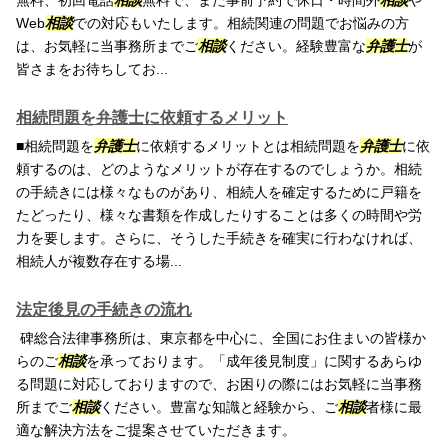
無料、初回電話
相談
無料で、また事前予約で休日・時間外
相談
や
Web
相談
での対応もいたします。相続関連の問題でお悩みの方
は、お気軽に当事務所までご
相談
ください。経験豊富な
弁護士
が
皆さまをお待ちしてお...
相続問題を弁護士に依頼するメリット
■相続問題を
弁護士
に依頼するメリットとは相続問題を
弁護士
に依
頼するのは、どのようなメリットが存在するのでしょうか。相続
の手続きには様々なものがあり、相続人を確定するために戸籍を
たどったり、様々な書類を作成したりすることは多くの時間や労
力を要します。さらに、そうした手続きを確実に行わなければ、
相続人が複数存在する場...
法定後見の手続きの流れ
碑総合法律事務所は、東京都を中心に、全国にお住まいの皆様か
らのご
相談
を承っております。「成年後見制度」に関するあらゆ
る問題に対応しておりますので、お困りの際にはお気軽に当事務
所までご
相談
ください。豊富な知識と経験から、ご
相談
者様に最
適な解決方法をご提案させていただきます。