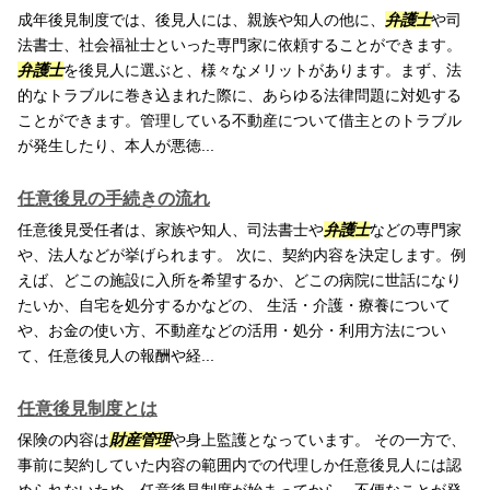
成年後見制度では、後見人には、親族や知人の他に、
弁護士
や司
法書士、社会福祉士といった専門家に依頼することができます。
弁護士
を後見人に選ぶと、様々なメリットがあります。まず、法
的なトラブルに巻き込まれた際に、あらゆる法律問題に対処する
ことができます。管理している不動産について借主とのトラブル
が発生したり、本人が悪徳...
任意後見の手続きの流れ
任意後見受任者は、家族や知人、司法書士や
弁護士
などの専門家
や、法人などが挙げられます。 次に、契約内容を決定します。例
えば、どこの施設に入所を希望するか、どこの病院に世話になり
たいか、自宅を処分するかなどの、 生活・介護・療養について
や、お金の使い方、不動産などの活用・処分・利用方法につい
て、任意後見人の報酬や経...
任意後見制度とは
保険の内容は
財産管理
や身上監護となっています。 その一方で、
事前に契約していた内容の範囲内での代理しか任意後見人には認