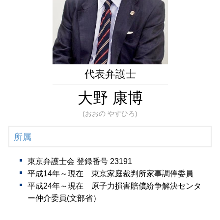
成年後見 相続
生前対策 弁護士 相談 港区
後見 保佐 補助
財産管理 弁護士 相談 東京23区
後見監督人
遺言書作成 弁護士 相談 全国対応
生前対策 弁護士 相談 東京23区
相続問題 弁護士 相談 新橋
相続問題 弁護士 相談 全国対応
代表弁護士
大野 康博
(おおの やすひろ)
所属
東京弁護士会 登録番号 23191
平成14年～現在 東京家庭裁判所家事調停委員
平成24年～現在 原子力損害賠償紛争解決センタ
ー仲介委員(文部省）