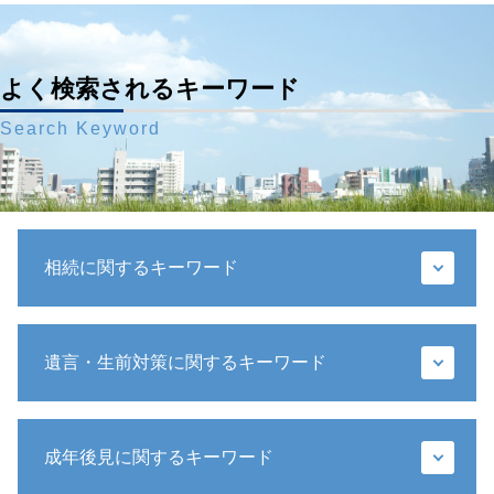
よく検索されるキーワード
Search Keyword
相続に関するキーワード
遺留分侵害額請求 時効
遺言・生前対策に関するキーワード
相続人 行方不明
遺産分割協議 やり直し
遺留分 計算
推定相続人 廃除
公正証書遺言 遺留分
成年後見に関するキーワード
遺言 手書き
成年後見人 相続
包括遺贈