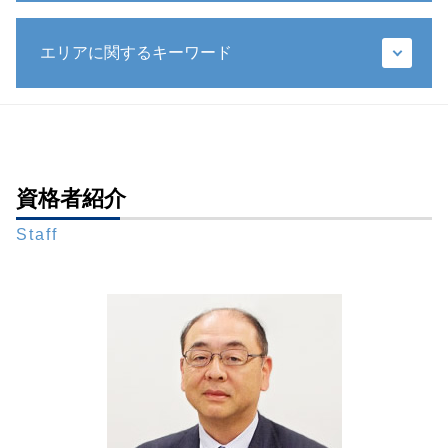
相続 兄弟
遺言 遺贈
法定後見人 申し立て
寄与分 相続
遺言執行者 メリット
エリアに関するキーワード
財産管理 弁護士
遺言 遺産分割協議
遺言 種類
任意後見人 できること
限定承認 手続き
秘密証書遺言 証人
成年後見制度
配偶者 相続
財産管理 弁護士 相談 全国対応
遺言書 効力
限定承認 相続 財産管理人 弁護士
代襲相続 兄弟
成年後見 弁護士 相談 新橋
相続 生前
任意後見 流れ
代襲相続人 遺留分
成年後見 弁護士 相談 東京23区
自筆証書遺言 保管制度 メリット
成年後見制度 弁護士
代襲相続人 とは
相続問題 弁護士 相談 都内
資格者紹介
公正証書遺言 もめる
任意後見人 なれる人
銀行 預金 相続
財産管理 弁護士 相談 港区
遺言 公正証書 証人
任意後見制度 手続き
相続 遺産分割協議書
Staff
相続問題 弁護士 相談 東京23区
遺言書 1人に相続
成年後見人 身上監護
遺産 相続 孫
遺言書作成 弁護士 相談 港区
公正証書遺言 検認
成年後見人 費用 誰が払う
限定承認 相続
成年後見 弁護士 相談 全国対応
特定遺贈
成年後見人 役割
遺留分 法定相続分
成年後見 弁護士 相談 港区
特別方式遺言
成年後見人 家族
遺留分 範囲
生前対策 弁護士 相談 新橋
生前贈与 特別受益
任意後見制度
生前対策 弁護士 相談 全国対応
遺言書 法務局
法定後見制度
財産管理 弁護士 相談 新橋
公証役場 遺言
任意後見人
相続問題 弁護士 相談 港区
遺言書 検認 生前
成年後見制度 改正
成年後見 弁護士 相談 都内