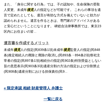
また、「身分に関する行為」では、子の認知や、生命保険の受取
人変更、未成年
後見
人の指定などが可能です。 これらの事項を遺
言で定めたとしても、遺言が有効な方式を備えていないと効力が
認められません。遺言を作るときは、専門家のアドバイスがある
と安心だということになります。 碑総合法律事務所では、東京23
区内にお住まいの皆...
遺言書を作成するメリット
未成年
後見
人の指定(民839条1項)未成年
後見
監督人の指定(民848
条)推定相続人の廃除と廃除の取消し(民893条・894条2項)祭祀主
宰者の指定(民897条1項)相続分の指定(民902条)特別受益としない
旨の意思表示(民903条3項)遺産分割の方法の指定および分割禁止
(民908条)遺産分割における担保責任(民9...
« 限定承認 相続 財産管理人 弁護士
一覧に戻る