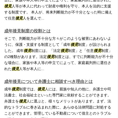
合に、家族や本人等の申立てによって、家庭裁判所に選任された
後見
人等が本人に代わって財産や権利を守り、本人を法的に支援
する制度です。 本人が、将来判断能力が不十分となった時に備え
て任意
後見
人を選んで...
成年後見制度の役割とは
そこで、判断能力が不十分な方々がこのような被害にあわないよ
うに、保護・支援する制度として「成年
後見
制度」が設けられま
した。 成年
後見
制度には、「法定
後見
制度」と「任意
後見
制度」
の2種類があります。法定
後見
制度とは、すでに判断能力が不十分
な場合に、家族や本人等の申立てによって、家庭裁判所に選任さ
れた
後見
人等が本人に...
成年後見について弁護士に相談すべき理由とは
成年
後見
制度では、
後見
人には、親族や知人の他に、弁護士や司
法書士、社会福祉士といった専門家に依頼することができます。
弁護士を
後見
人に選ぶと、様々なメリットがあります。まず、法
的なトラブルに巻き込まれた際に、あらゆる法律問題に対処する
ことができます。管理している不動産について借主とのトラブル