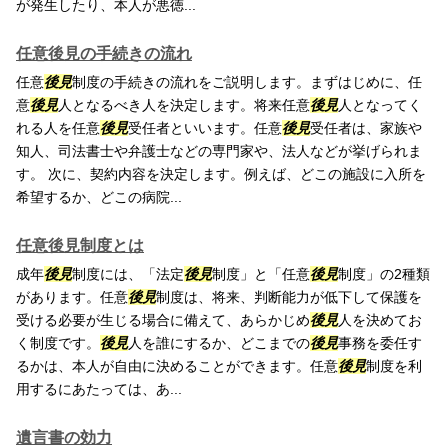
が発生したり、本人が悪徳...
任意後見の手続きの流れ
任意
後見
制度の手続きの流れをご説明します。まずはじめに、任
意
後見
人となるべき人を決定します。将来任意
後見
人となってく
れる人を任意
後見
受任者といいます。任意
後見
受任者は、家族や
知人、司法書士や弁護士などの専門家や、法人などが挙げられま
す。 次に、契約内容を決定します。例えば、どこの施設に入所を
希望するか、どこの病院...
任意後見制度とは
成年
後見
制度には、「法定
後見
制度」と「任意
後見
制度」の2種類
があります。任意
後見
制度は、将来、判断能力が低下して保護を
受ける必要が生じる場合に備えて、あらかじめ
後見
人を決めてお
く制度です。
後見
人を誰にするか、どこまでの
後見
事務を委任す
るかは、本人が自由に決めることができます。任意
後見
制度を利
用するにあたっては、あ...
遺言書の効力