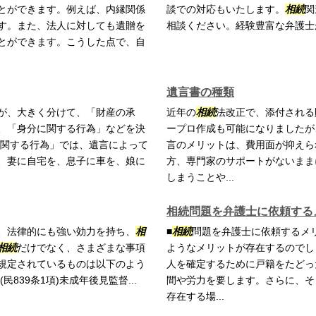
とができます。例えば、内縁関係
談での対応もいたします。
相続
関
す。また、法人に対しても遺贈を
相談ください。経験豊富な弁護士
とができます。こうした点で、自
遺言書の種類
が、大きく分けて、「財産の承
近年の
相続
法改正で、添付される
、「身分に関する行為」などを決
ープロ作成も可能になりましたが
に関する行為」では、遺言によって
言のメリットは、費用面が抑えら
、妻に自宅を、息子に車を、娘に
方、専門家のサポートがないまま
しまうことや...
相続問題を弁護士に依頼する
、法律的にも強い効力を持ち、
相
■
相続
問題を弁護士に依頼するメ
相続
だけでなく、さまざまな事項
ようなメリットが存在するのでし
規定されているものは以下のよう
人を確定するために戸籍をたどっ
民839条1項)未成年後見監督...
間や労力を要します。さらに、そ
存在する場...