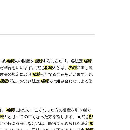
、被
相続
人の財産を
相続
するにあたり、各法定
相続
た割合をいいます。法定
相続
人とは、
相続
に際し遺
民法の規定により
相続
人となる存在をいいます。以
相続
順位、および法定
相続
人の組み合わせによる財
は、
相続
にあたり、亡くなった方の遺産を引き継ぐ
続
人とは、この亡くなった方を指します。 ■法定
相
どが特に存在しなければ、民法で定められた法定
相