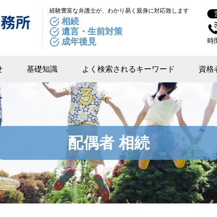
経験豊富な弁護士が、わかり易く親身に対応致します
相続
遺言・生前対策
成年後見
時
せ
基礎知識
よく検索されるキーワード
資格
配偶者 相続