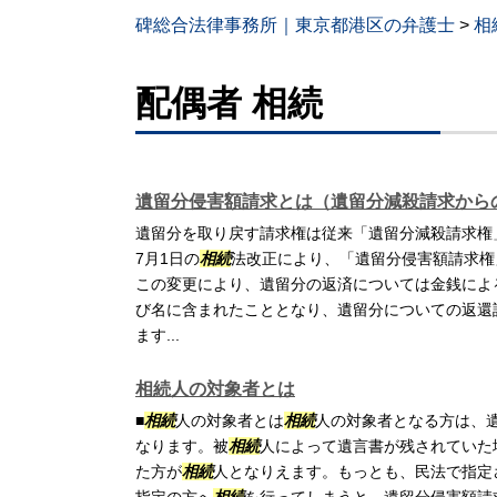
碑総合法律事務所｜東京都港区の弁護士
>
相
配偶者 相続
遺留分侵害額請求とは（遺留分減殺請求から
遺留分を取り戻す請求権は従来「遺留分減殺請求権」
7月1日の
相続
法改正により、「遺留分侵害額請求権
この変更により、遺留分の返済については金銭によ
び名に含まれたこととなり、遺留分についての返還
ます...
相続人の対象者とは
■
相続
人の対象者とは
相続
人の対象者となる方は、
なります。被
相続
人によって遺言書が残されていた
た方が
相続
人となりえます。もっとも、民法で指定