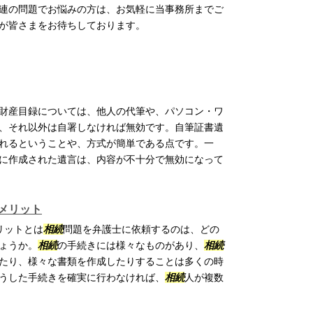
連の問題でお悩みの方は、お気軽に当事務所までご
が皆さまをお待ちしております。
財産目録については、他人の代筆や、パソコン・ワ
、それ以外は自署しなければ無効です。自筆証書遺
れるということや、方式が簡単である点です。一
に作成された遺言は、内容が不十分で無効になって
メリット
リットとは
相続
問題を弁護士に依頼するのは、どの
ょうか。
相続
の手続きには様々なものがあり、
相続
たり、様々な書類を作成したりすることは多くの時
うした手続きを確実に行わなければ、
相続
人が複数