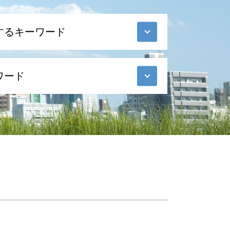
するキーワード
ワード
23区
23区
橋
橋
国対応
国対応
橋
区
メリット
区
国対応