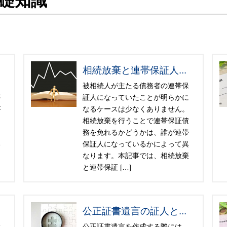
礎知識
相続放棄と連帯保証人...
助
被相続人が主たる債務者の連帯保
等
証人になっていたことが明らかに
が
なるケースは少なくありません。
相続放棄を行うことで連帯保証債
き
務を免れるかどうかは、誰が連帯
い
保証人になっているかによって異
を
なります。本記事では、相続放棄
と連帯保証 […]
公正証書遺言の証人と...
産
公正証書遺言を作成する際には、