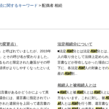
続に関するキーワード
>
配偶者 相続
の変更点）
法定相続分について
と呼ばれていましたが、2019年
■法定
相続
分とは法定
相続
分とは
」とその呼び名が変わりました。
人の取り分として法律上定められ
るものと限定された趣旨がその呼
言書などが存在しなかった場合に
請求がよりしやすくなったといえ
下に、各法定
相続
人の対象とその
産の
相続
割...
相続人と被相続人とは
遺言書があるかどうかによって異
■
相続
人と被
相続
人とは
相続
人と
場合には、遺言書に指定されてい
方をいいます。これに対し、被
相
された遺留分を上回って遺言書の
続
人とは
相続
を行う際、遺言書な