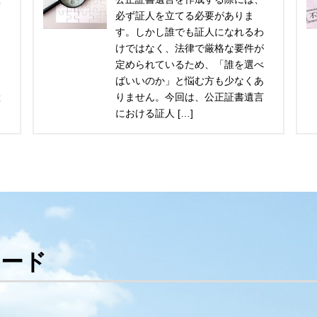
を
必ず証人を立てる必要がありま
う
す。しかし誰でも証人になれるわ
拘
けではなく、法律で厳格な要件が
、
定められているため、「誰を選べ
り
ばいいのか」と悩む方も少なくあ
産
りません。今回は、公正証書遺言
における証人 […]
ワード