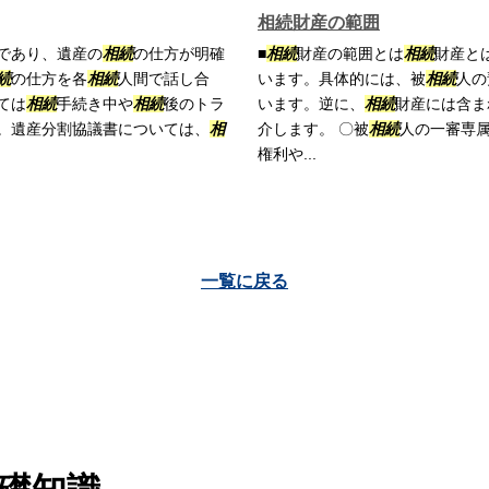
相続財産の範囲
であり、遺産の
相続
の仕方が明確
■
相続
財産の範囲とは
相続
財産と
続
の仕方を各
相続
人間で話し合
います。具体的には、被
相続
人の
ては
相続
手続き中や
相続
後のトラ
います。逆に、
相続
財産には含ま
。遺産分割協議書については、
相
介します。 〇被
相続
人の一審専属
権利や...
一覧に戻る