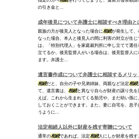
指定の方へ
相続
を行ってしまうと、遺留分侵害額請
の引き金と...
成年後見について弁護士に相談すべき理由と
親族の方が後見人となった場合に
相続
が発生して、
なった場合、本人と後見人の間に利害の対立が生じ
は、「特別代理人」を家庭裁判所に申し立てて選任
立てるか、後見監督人がいる場合は、後見監督人に
ます。弁護士...
遺言書作成について弁護士に相談するメリッ
相続
だと、自分の子や兄弟姉妹、両親など法定
相続
て、遺言書は、
相続
と異なり自らが財産の譲り先を
えば、これから生まれてくる胎児や、まだ幼い孫に
しておくことができます。また、妻に自宅を、息子
うように...
法定相続人以外に財産を残す寄贈について
通常の
相続
であれば、法定
相続
人にしか財産を残す