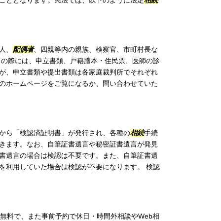
こととなります。民法では、以下のように法定
相続
人、
配偶者
、四親等内の親族、検察官、市町村長な
ての際には、申立書類、戸籍謄本・住民票、医師の診
が、申立書類や提出書類は各家庭裁判所でそれぞれ
のホームページをご覧になるか、問い合わせていた
から「検認済証明書」が発行され、各種の
相続
手続
きます。なお、自筆証書遺言や秘密証書遺言が発見
書遺言の場合は検認は不要です。また、自筆証書遺
を利用していた場合は検認が不要になります。 検認
談無料で、また事前予約で休日・時間外相談やWeb相