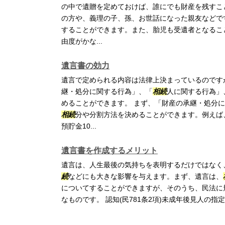
の中で遺贈を定めておけば、誰にでも財産を残すこ
の方や、義理の子、孫、お世話になった親友などで
することができます。また、胎児も受遺者となるこ
由度がかな...
遺言書の効力
遺言で定められる内容は法律上決まっているのです
継・処分に関する行為」、「
相続
人に関する行為」
めることができます。 まず、「財産の承継・処分
相続
分や分割方法を決めることができます。例えば
預貯金10...
遺言書を作成するメリット
遺言は、人生最後の気持ちを表明するだけではなく
続
などにも大きな影響を与えます。まず、遺言は、
についてすることができますが、そのうち、民法に
なものです。 認知(民781条2項)未成年後見人の指定(