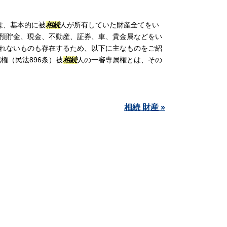
は、基本的に被
相続
人が所有していた財産全てをい
預貯金、現金、不動産、証券、車、貴金属などをい
れないものも存在するため、以下に主なものをご紹
権（民法896条）被
相続
人の一審専属権とは、その
相続 財産 »