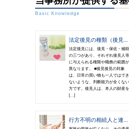
当事務所が提供する基
Basic Knowledge
法定後見の種類（後見...
法定後見には、後見・保佐・補
の三つがあり、それぞれ後見人
に与えられる権限や職務の範囲
異なります。 ■後見後見の対象
は、日常の買い物も一人ではで
ないような、判断能力が全くな
方です。後見人は、本人の財産
[…]
行方不明の相続人と連...
家族や親族が亡くなり、その遺