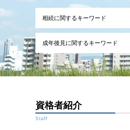
相続に関するキーワード
遺留分 法定相続分
成年後見に関するキーワード
遺留分 時効
遺産 相続 孫
相続放棄 いつまで
成年後見制度 改正
遺言 遺産分割協議
被後見人 被保佐人
代襲相続 兄弟
任意後見人 なれる人
相続放棄 手続き 流れ
財産管理 弁護士
限定承認 手続き
任意後見 不動産 売却
相続放棄 連帯保証人
法定後見人 申し立て
遺留分 計算
資格者紹介
成年後見制度
寄与分 相続
限定承認 相続 財産管理人 弁護士
配偶者 相続
Staff
任意後見制度 手続き
銀行 相続 手続き
法定後見制度