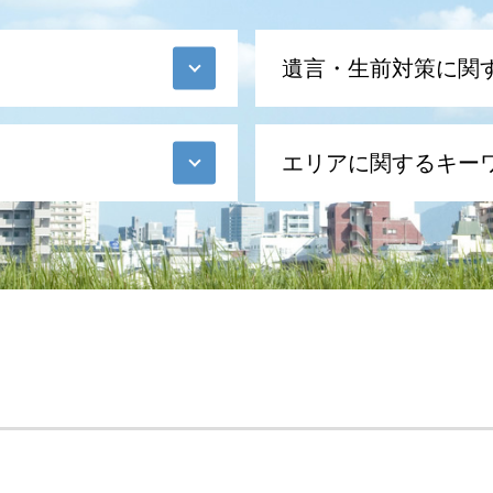
遺言・生前対策に関
推定相続人 廃除
エリアに関するキー
遺言書 無効
遺言 種類
生前贈与 特別受益
相続問題 弁護士 相談 東京
遺言 相続人
財産管理 弁護士 相談 東京
遺言 遺贈
財産管理 弁護士 相談 新
生前 遺言
生前対策 弁護士 相談 新
遺言執行者 メリット
財産管理 弁護士 相談 全
公正証書遺言 もめる
生前対策 弁護士 相談 全
遺言書 1人に相続
相続問題 弁護士 相談 新
秘密証書遺言 証人
生前対策 弁護士 相談 港
自筆証書遺言 保管制度 
財産管理 弁護士 相談 港
遺言書 メリット
相続問題 弁護士 相談 全