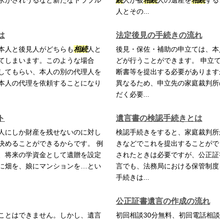
求がされうるなど新たなトラブル
続
人が被
相続
人の遺産を
相続
する
人とその...
は
法定後見の手続きの流れ
本人と後見人がどちらも
相続
人と
後見・保佐・補助の申立ては、本
てしまいます。このような場合
どが行うことができます。 申立
してもらい、本人の別の代理人を
断書等を提出する必要があります
本人の代理を依頼することになり
異なるため、申立先の家庭裁判所
だく必要...
ト
遺言書の検認手続きとは
人にしか財産を残せないのに対し
検認手続きをすると、家庭裁判所
決めることができるからです。 例
きなどでこれを提出することがで
、将来の学資金として遺贈を設定
されたときは必要ですが、公正証
に畑を、娘にマンションを…とい
言でも、法務局における保管制度
手続きは...
公正証書遺言の作成の流れ
ことはできません。しかし、遺言
初回相談30分無料、初回電話相