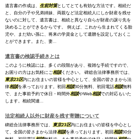
遺言書の作成は、
生前対策
としてとても有効な方法です。相続だ
と、自分の子や兄弟姉妹、両親など法定相続人にしか財産を残せ
ないのに対して、遺言書は、相続と異なり自らが財産の譲り先を
決めることができるからです。 例えば、これから生まれてくる胎
児や、まだ幼い孫に、将来の学資金として遺贈を設定しておくこ
とができます。また、妻...
遺言書の検認手続きとは
このように検認には、多くの段階があり、複雑な手続ですので、
お困りの方はお気軽にご
相談
ください。 碑総合法律事務所では、
東京23区
内にお住まいの皆様を中心として、全国の皆さまから法
律
相談
を承っております。初回
相談
30分無料、初回電話
相談
無料
で、また事前予約で休日・時間外
相談
やWeb
相談
での対応もいた
します。相続関連...
法定相続人以外に財産を残す寄贈について
碑総合法律事務所では、
東京23区
内にお住まいの皆様を中心とし
て、全国の皆さまから法律
相談
を承っております。初回
相談
30分