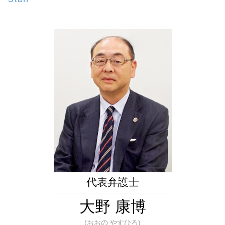
成年後見 弁護士 相談 全国対応
遺言書 検認 手続き
任意後見人 なれる人
遺留分 法定相続分
相続問題 弁護士 相談 東京23区
遺言 種類
限定承認 相続 財産管理人 弁護士
相続人 行方不明
生前対策 弁護士 相談 都内
遺言書 法務局
成年後見制度 改正
法定相続人 遺留分
生前対策 弁護士 相談 全国対応
遺言書 1人に相続
財産管理 弁護士
寄与分 相続
相続問題 弁護士 相談 都内
遺言 公正証書 証人
成年後見制度 わかりやすく
成年後見 弁護士 相談 東京23区
遺言執行者 メリット
任意後見 不動産 売却
成年後見 弁護士 相談 港区
特別方式遺言
成年後見 相続
相続問題 弁護士 相談 新橋
遺言書 検認 生前
後見 保佐 補助 違い
遺言書作成 弁護士 相談 港区
任意後見制度 手続き
遺言書作成 弁護士 相談 全国対応
成年後見人 費用 誰が払う
財産管理 弁護士 相談 都内
成年後見人 役割
生前対策 弁護士 相談 新橋
成年後見 弁護士 相談 新橋
財産管理 弁護士 相談 東京23区
生前対策 弁護士 相談 東京23区
代表弁護士
大野 康博
(おおの やすひろ)