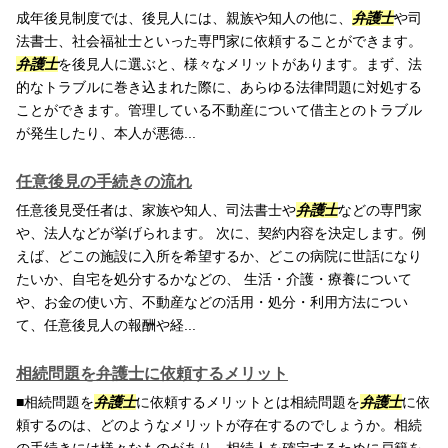
成年後見制度では、後見人には、親族や知人の他に、
弁護士
や司
法書士、社会福祉士といった専門家に依頼することができます。
弁護士
を後見人に選ぶと、様々なメリットがあります。まず、法
的なトラブルに巻き込まれた際に、あらゆる法律問題に対処する
ことができます。管理している不動産について借主とのトラブル
が発生したり、本人が悪徳...
任意後見の手続きの流れ
任意後見受任者は、家族や知人、司法書士や
弁護士
などの専門家
や、法人などが挙げられます。 次に、契約内容を決定します。例
えば、どこの施設に入所を希望するか、どこの病院に世話になり
たいか、自宅を処分するかなどの、 生活・介護・療養について
や、お金の使い方、不動産などの活用・処分・利用方法につい
て、任意後見人の報酬や経...
相続問題を弁護士に依頼するメリット
■相続問題を
弁護士
に依頼するメリットとは相続問題を
弁護士
に依
頼するのは、どのようなメリットが存在するのでしょうか。相続