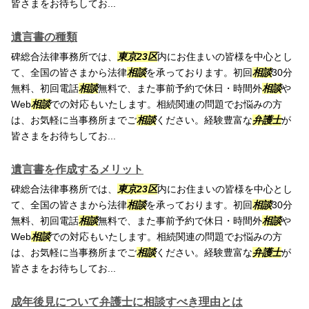
皆さまをお待ちしてお...
遺言書の種類
碑総合法律事務所では、
東京23区
内にお住まいの皆様を中心とし
て、全国の皆さまから法律
相談
を承っております。初回
相談
30分
無料、初回電話
相談
無料で、また事前予約で休日・時間外
相談
や
Web
相談
での対応もいたします。相続関連の問題でお悩みの方
は、お気軽に当事務所までご
相談
ください。経験豊富な
弁護士
が
皆さまをお待ちしてお...
遺言書を作成するメリット
碑総合法律事務所では、
東京23区
内にお住まいの皆様を中心とし
て、全国の皆さまから法律
相談
を承っております。初回
相談
30分
無料、初回電話
相談
無料で、また事前予約で休日・時間外
相談
や
Web
相談
での対応もいたします。相続関連の問題でお悩みの方
は、お気軽に当事務所までご
相談
ください。経験豊富な
弁護士
が
皆さまをお待ちしてお...
成年後見について弁護士に相談すべき理由とは