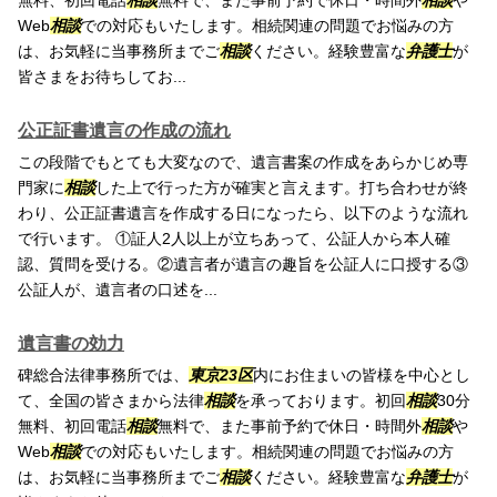
無料、初回電話
相談
無料で、また事前予約で休日・時間外
相談
や
Web
相談
での対応もいたします。相続関連の問題でお悩みの方
は、お気軽に当事務所までご
相談
ください。経験豊富な
弁護士
が
皆さまをお待ちしてお...
公正証書遺言の作成の流れ
この段階でもとても大変なので、遺言書案の作成をあらかじめ専
門家に
相談
した上で行った方が確実と言えます。打ち合わせが終
わり、公正証書遺言を作成する日になったら、以下のような流れ
で行います。 ①証人2人以上が立ちあって、公証人から本人確
認、質問を受ける。②遺言者が遺言の趣旨を公証人に口授する③
公証人が、遺言者の口述を...
遺言書の効力
碑総合法律事務所では、
東京23区
内にお住まいの皆様を中心とし
て、全国の皆さまから法律
相談
を承っております。初回
相談
30分
無料、初回電話
相談
無料で、また事前予約で休日・時間外
相談
や
Web
相談
での対応もいたします。相続関連の問題でお悩みの方
は、お気軽に当事務所までご
相談
ください。経験豊富な
弁護士
が