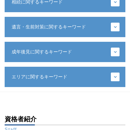
相続に関するキーワード
遺留分減殺請求
遺言・生前対策に関するキーワード
遺留分 範囲
限定承認 手続き
遺言 遺産分割協議
包括遺贈
配偶者 相続
成年後見に関するキーワード
遺言書 メリット
相続 権利
公正証書遺言 検認
相続人 連絡取れない
遺言 相続人
後見 保佐 補助
相続人 死亡
推定相続人 廃除
エリアに関するキーワード
被後見人 被保佐人
銀行 預金 相続
生前贈与 特別受益
法定後見制度
相続 財産
相続 生前
成年後見人 身上監護
相続放棄 メリット
遺言書作成 弁護士 相談 都内
特定遺贈
任意後見人 できること
限定承認 相続
相続問題 弁護士 相談 全国対応
遺言書 書き方 全財産
成年後見人 家庭裁判所 選任
遺留分 請求期限
財産管理 弁護士 相談 港区
公証役場 遺言
成年後見人 家族
遺留分 計算
財産管理 弁護士 相談 全国対応
資格者紹介
遺言 手書き
任意後見 流れ
代襲相続人 遺留分
生前対策 弁護士 相談 港区
生前 遺言
任意後見制度
遺産分割協議 やり直し
Staff