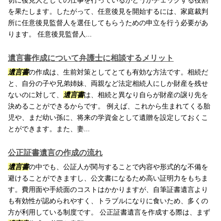
切に後見人としての仕事を行っているかどうかチェックする役割
を果たします。したがって、任意後見を開始するには、家庭裁判
所に任意後見監督人を選任してもらうための申立を行う必要があ
ります。 任意後見監督人...
遺言書作成について弁護士に相談するメリット
遺言書
の作成は、生前対策としてとても有効な方法です。相続だ
と、自分の子や兄弟姉妹、両親など法定相続人にしか財産を残せ
ないのに対して、
遺言書
は、相続と異なり自らが財産の譲り先を
決めることができるからです。 例えば、これから生まれてくる胎
児や、まだ幼い孫に、将来の学資金として遺贈を設定しておくこ
とができます。また、妻...
公正証書遺言の作成の流れ
遺言書
の中でも、公証人が関与することで内容や形式的な不備を
避けることができますし、公文書になるため高い証明力をもちま
す。費用面や手続面のコストはかかりますが、自筆証書遺言より
も有効性が認められやすく、トラブルになりに食いため、多くの
方が利用している制度です。 公正証書遺言を作成する際は、まず