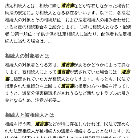
法定相続人とは、相続に際し
遺言書
などが存在しなかった場合に
民法の規定により相続人となる存在をいいます。以下に、各法定
相続人の対象とその相続順位、および法定相続人の組み合わせに
よる財産の相続割合をご紹介します。 〇常に相続人となる：配偶
者 〇第一順位：子供子供が法定相続人に当たり、配偶者も法定相
続人に当たる場合は、...
相続人の対象者とは
相続人の対象者となる方は、
遺言書
があるかどうかによって異な
ります。被相続人によって
遺言書
が残されていた場合には、
遺言
書
に指定されていた方が相続人となりえます。もっとも、民法で
指定された遺留分を上回って
遺言書
の指定の方へ相続を行ってし
まうと、遺留分侵害額請求がされうるなど新たなトラブルの引き
金となるため、注意が必要...
相続人と被相続人とは
相続を行う際、
遺言書
などが特に存在しなければ、民法で定めら
れた法定相続人が被相続人の遺産を相続することとなります。民