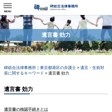
遺言書 効力
碑総合法律事務所｜東京都港区の弁護士
>
遺言・生前対
策に関するキーワード
>
遺言書 効力
遺言書 効力
遺言書の検認手続きとは