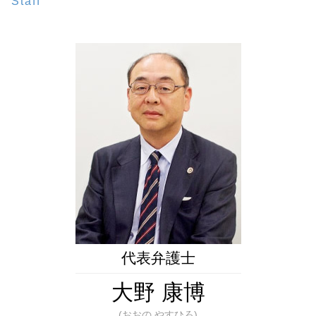
相続 遺産分割協議書
Staff
生前対策 弁護士 相談 都内
遺言 相続人
被後見人 被保佐人
代襲相続 兄弟
遺言書作成 弁護士 相談 東京23区
公正証書遺言 もめる
後見監督人
裁判所 遺産分割
生前対策 弁護士 相談 東京23区
生前 遺言
成年後見制度 弁護士
相続 預金
成年後見 弁護士 相談 都内
秘密証書遺言 証人
任意後見人 できること
銀行 預金 相続
生前対策 弁護士 相談 全国対応
推定相続人 廃除
任意後見制度 手続き
遺言書作成 弁護士 相談 全国対応
自筆証書遺言 保管制度 メリット
成年後見人 費用 誰が払う
財産管理 弁護士 相談 東京23区
遺言書 法務局
後見 保佐 補助
相続問題 弁護士 相談 都内
公正証書遺言 検認
後見 保佐 補助 違い
成年後見 弁護士 相談 東京23区
成年後見人 役割
財産管理 弁護士 相談 港区
任意後見制度
成年後見 弁護士 相談 港区
成年後見人 家族
遺言書作成 弁護士 相談 都内
遺言書作成 弁護士 相談 新橋
財産管理 弁護士 相談 全国対応
相続問題 弁護士 相談 東京23区
代表弁護士
大野 康博
(おおの やすひろ)