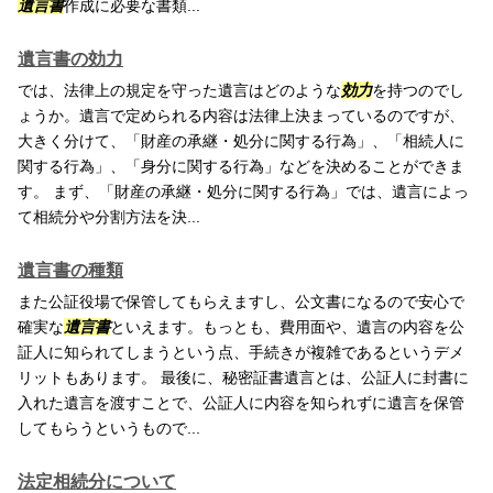
遺言書
作成に必要な書類...
遺言書の効力
では、法律上の規定を守った遺言はどのような
効力
を持つのでし
ょうか。遺言で定められる内容は法律上決まっているのですが、
大きく分けて、「財産の承継・処分に関する行為」、「相続人に
関する行為」、「身分に関する行為」などを決めることができま
す。 まず、「財産の承継・処分に関する行為」では、遺言によっ
て相続分や分割方法を決...
遺言書の種類
また公証役場で保管してもらえますし、公文書になるので安心で
確実な
遺言書
といえます。もっとも、費用面や、遺言の内容を公
証人に知られてしまうという点、手続きが複雑であるというデメ
リットもあります。 最後に、秘密証書遺言とは、公証人に封書に
入れた遺言を渡すことで、公証人に内容を知られずに遺言を保管
してもらうというもので...
法定相続分について