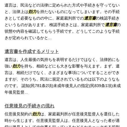
遺言は、民法などの法律に定められた方式や手続きを守ってない
と、法律上は
効力
を持たないものになってしまいます。その手続
きとして必要なものの中に、家庭裁判所での
遺言書
の検認手続き
というものがあります。 検認手続きとは、家庭裁判所で
遺言書
の
状態や内容を確認してもらう手続です。どうしてこのような手続
きが定められているかと...
遺言書を作成するメリット
遺言は、人生最後の気持ちを表明するだけではなく、法律的にも
強い
効力
を持ち、相続などにも大きな影響を与えます。まず、遺
言は、相続だけでなく、さまざまな事項についてすることができ
ますが、そのうち、民法に規定されているものは以下のようなも
のです。 認知(民781条2項)未成年後見人の指定(民839条1項)未成
年後見監督...
任意後見の手続きの流れ
任意後見契約の
効力
は、家庭裁判所が任意後見監督人を選任した
時から生じます。任意後見監督人は、任意後見人となった者が適