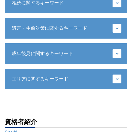
相続に関するキーワード
代襲相続人 とは
遺言・生前対策に関するキーワード
遺産分割協議 やり直し
代襲相続人 遺留分
遺留分 計算
公証役場 遺言
遺留分 請求
成年後見に関するキーワード
生前贈与 特別受益
相続放棄 連帯保証人
遺言 手書き
遺産 相続 孫
遺言 遺贈
成年後見人 家庭裁判所 選任
配偶者 相続
遺言書 書き方 全財産
エリアに関するキーワード
任意後見人 なれる人
遺留分 請求期限
特定遺贈
成年後見制度 改正
相続人 連絡取れない
遺言書 無効
任意後見 流れ
成年後見人 相続
財産管理 弁護士 相談 新橋
遺言 種類
成年後見制度
相続人 行方不明
財産管理 弁護士 相談 都内
特別方式遺言
任意後見人
寄与分 相続
成年後見 弁護士 相談 全国対応
遺言書 1人に相続
法定後見人 申し立て
相続 権利
相続問題 弁護士 相談 全国対応
資格者紹介
相続 生前
成年後見制度 わかりやすく
相続放棄 デメリット
成年後見 弁護士 相談 新橋
遺言書 メリット
任意後見 不動産 売却