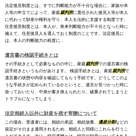
法定後見制度とは、すでに判断能力が不十分な場合に、家族や本
人等の申立てによって、家庭
裁判所
に選任された後見人等が本人
に代わって財産や権利を守り、本人を法的に支援する制度です。
任意後見制度とは、本人が、将来判断能力が不十分となった時に
備えて、任意後見人を選んでおく制度のことです。法定後見に
は、本人の判断能力の程度に...
遺言書の検認手続きとは
その手続きとして必要なものの中に、家庭
裁判所
での遺言書の検
認手続きというものがあります。 検認手続きとは、家庭
裁判所
で
遺言書の状態や内容を確認してもらう手続です。どうしてこのよ
うな手続きが定められているかというと、遺言が見つかった時に
放っておいたり、中身が書き換えられたり、破棄されてしまうと
トラブルになってしまう...
法定相続人以外に財産を残す寄贈について
この場合、受遺者には、相続の承認、相続放棄、
遺産分割
などの
規定がそのまま適用されるため、相続人と同様にこれらを行うこ