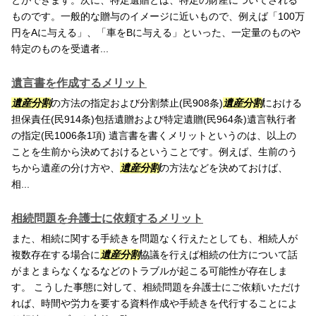
とができます。次に、特定遺贈とは、特定の財産についてされる
ものです。一般的な贈与のイメージに近いもので、例えば「100万
円をAに与える」、「車をBに与える」といった、一定量のものや
特定のものを受遺者...
遺言書を作成するメリット
遺産分割
の方法の指定および分割禁止(民908条)
遺産分割
における
担保責任(民914条)包括遺贈および特定遺贈(民964条)遺言執行者
の指定(民1006条1項) 遺言書を書くメリットというのは、以上の
ことを生前から決めておけるということです。例えば、生前のう
ちから遺産の分け方や、
遺産分割
の方法などを決めておけば、
相...
相続問題を弁護士に依頼するメリット
また、相続に関する手続きを問題なく行えたとしても、相続人が
複数存在する場合に
遺産分割
協議を行えば相続の仕方について話
がまとまらなくなるなどのトラブルが起こる可能性が存在しま
す。 こうした事態に対して、相続問題を弁護士にご依頼いただけ
れば、時間や労力を要する資料作成や手続きを代行することによ