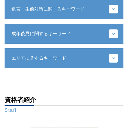
成年後見人 相続
遺言・生前対策に関するキーワード
遺留分 時効
限定承認 手続き
限定承認 相続
特定遺贈
相続 財産
成年後見に関するキーワード
遺言 手書き
相続 遺産分割協議書
推定相続人 廃除
代襲相続 兄弟
遺言執行者 メリット
任意後見人 できること
遺留分 計算
遺言 遺贈
エリアに関するキーワード
成年後見制度
相続放棄 デメリット
遺言書 メリット
成年後見人 家族
遺産 相続 孫
遺言書 検認 生前
任意後見監督人
遺留分減殺請求
遺言書作成 弁護士 相談 全国対応
遺言書 検認 手続き
成年後見人 家庭裁判所 選任
銀行 預金 相続
財産管理 弁護士 相談 全国対応
相続 生前
任意後見制度 手続き
遺留分侵害額請求 時効
相続問題 弁護士 相談 都内
遺言書 1人に相続
後見監督人
相続 権利
成年後見 弁護士 相談 全国対応
資格者紹介
公正証書遺言 もめる
成年後見 相続
遺言 遺産分割協議
生前対策 弁護士 相談 全国対応
遺言書 無効
成年後見人 役割
遺留分 法定相続分
Staff
相続問題 弁護士 相談 全国対応
特別方式遺言
任意後見人 なれる人
配偶者 相続
成年後見 弁護士 相談 東京23区
遺言書 不動産
成年後見制度 弁護士
相続放棄 手続き 流れ
財産管理 弁護士 相談 新橋
遺言 公正証書 証人