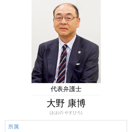
被後見人 被保佐人
遺産分割協議 やり直し
成年後見 弁護士 相談 新橋
遺言書 法務局
財産管理 弁護士
遺留分 請求
遺言書作成 弁護士 相談 東京23区
遺言執行者 権限
成年後見人 身上監護
相続問題 弁護士 相談 港区
遺言 相続人
任意後見 流れ
生前対策 弁護士 相談 都内
自筆証書遺言 保管制度 メリット
成年後見人 費用 誰が払う
財産管理 弁護士 相談 都内
遺言 種類
成年後見制度 改正
遺言書作成 弁護士 相談 港区
法定後見制度
財産管理 弁護士 相談 東京23区
後見 保佐 補助 違い
成年後見 弁護士 相談 港区
限定承認 相続 財産管理人 弁護士
成年後見 弁護士 相談 都内
生前対策 弁護士 相談 港区
相続問題 弁護士 相談 新橋
生前対策 弁護士 相談 東京23区
代表弁護士
大野 康博
(おおの やすひろ)
所属