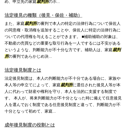
め、申立先の家庭
裁判所
のホ...
法定後見の種類（後見・保佐・補助）
また、家庭
裁判所
の審判で本人の特定の法律行為について保佐人
の同意権・取消権を追加することや、保佐人に特定の法律行為に
ついての代理権を与えることができます。 ■補助補助の対象は、
不動産の売買などの重要な取引行為を一人でするには不安がある
というような、判断能力が不十分な方です。補助人は、家庭
裁判
所
の審判であらかじめ決...
法定後見制度とは
法定後見制度は、本人の判断能力が不十分である場合に、家族や
本人等の申立てによって、家庭
裁判所
に選任された後見人等が本
人に代わって財産や権利を守り、本人を法的に支援する制度で
す。 本人が、将来判断能力が不十分となった時に備えて任意後見
人を選んでおく制度である任意後見制度と違って、判断能力が不
十分となって初めて、家庭...
成年後見制度の役割とは