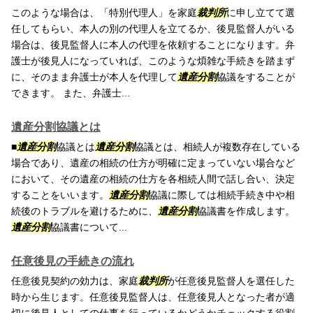
このような場合は、「特別代理人」を家庭
裁判所
に申し立てて選
任してもらい、本人の別の代理人を立てるか、後見監督人がいる
場合は、後見監督人に本人の代理を依頼することになります。弁
護士が後見人になっていれば、このような煩雑な手続きを踏まず
に、そのまま弁護士が本人を代理して
遺産分割
協議をすることが
できます。 また、弁護士...
遺産分割協議とは
■
遺産分割
協議とは
遺産分割
協議とは、相続人が複数存在している
場合であり、遺産の相続の仕方が明確に定まっていない場合など
において、その遺産の相続の仕方を各相続人間で話し合い、決定
することをいいます。
遺産分割
協議に際しては相続手続き中や相
続後のトラブルを避けるために、
遺産分割
協議書を作成します。
遺産分割
協議書について...
任意後見の手続きの流れ
任意後見契約の効力は、家庭
裁判所
が任意後見監督人を選任した
時から生じます。任意後見監督人は、任意後見人となった者が適