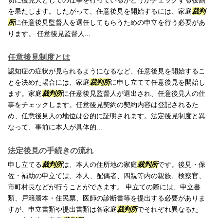
切に後見人としての仕事を行っているかどうかチェックする役割
を果たします。したがって、任意後見を開始するには、家庭
裁判
所
に任意後見監督人を選任してもらうための申立を行う必要があ
ります。 任意後見監督人...
任意後見制度とは
認知症の症状が見られるようになるなど、任意後見を開始するこ
とを決めた場合には、家庭
裁判所
に申し立てて任意後見を開始し
ます。家庭
裁判所
に任意後見監督人が選出され、任意後見人の仕
事をチェックします。任意後見契約の契約内容は登記されるた
め、任意後見人の地位は公的に証明されます。法定後見制度と異
なって、事前に本人が具体的...
法定後見の手続きの流れ
申し立てる
裁判所
は、本人の住所地の家庭
裁判所
です。後見・保
佐・補助の申立ては、本人、配偶者、四親等内の親族、検察官、
市町村長などが行うことができます。 申立ての際には、申立書
類、戸籍謄本・住民票、医師の診断書等を提出する必要がありま
すが、申立書類や提出書類は各家庭
裁判所
でそれぞれ異なるた